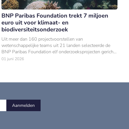
BNP Paribas Foundation trekt 7 miljoen
euro uit voor klimaat- en
biodiversiteitsonderzoek
Uit meer dan 160 projectvoorstellen van
wetenschappelijke teams uit 21 landen selecteerde de
BNP Paribas Foundation elf onderzoeksprojecten gericht
op het behoud van oceaan- en kustecosystemen.
01 juni 2026
Aanmelden