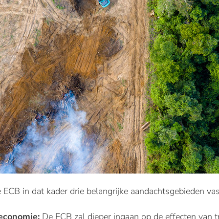
ECB in dat kader drie belangrijke aandachtsgebieden vas
 economie:
De ECB zal dieper ingaan op de effecten van tr