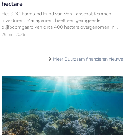
hectare
Het SDG Farmland Fund van Van Lanschot Kempen
Investment Management heeft een geïrrigeerde
olijfboomgaard van circa 400 hectare overgenomen in
Faro do Alentejo, in de Portugese Alqueva-regio.
26 mei 2026
Meer Duurzaam financieren nieuws