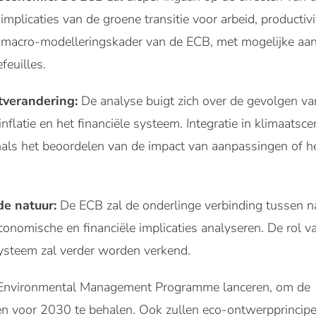
mplicaties van de groene transitie voor arbeid, productivi
et macro-modelleringskader van de ECB, met mogelijke a
feuilles.
tverandering:
De analyse buigt zich over de gevolgen v
latie en het financiële systeem. Integratie in klimaatsce
nals het beoordelen van de impact van aanpassingen of he
de natuur:
De ECB zal de onderlinge verbinding tussen n
conomische en financiële implicaties analyseren. De rol 
systeem zal verder worden verkend.
e Environmental Management Programme lanceren, om de
gen voor 2030 te behalen. Ook zullen eco-ontwerpprincip