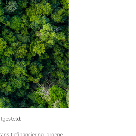
tgesteld:
ansitiefinanciering, groene