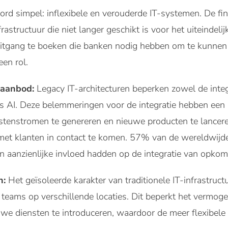
oord simpel: inflexibele en verouderde IT-systemen. De fin
structuur die niet langer geschikt is voor het uiteindelij
uitgang te boeken die banken nodig hebben om te kunnen 
en rol.
taanbod:
Legacy IT-architecturen beperken zowel de integ
s AI. Deze belemmeringen voor de integratie hebben een 
enstromen te genereren en nieuwe producten te lancere
et klanten in contact te komen. 57% van de wereldwijde
 aanzienlijke invloed hadden op de integratie van opko
n:
Het geïsoleerde karakter van traditionele IT-infrastruc
teams op verschillende locaties. Dit beperkt het vermoge
uwe diensten te introduceren, waardoor de meer flexibele