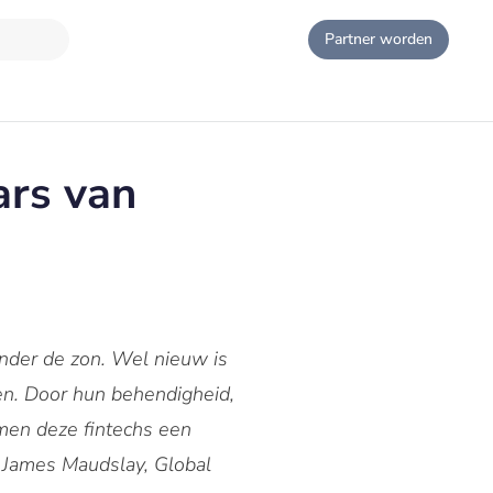
Partner worden
ars van
onder de zon. Wel nieuw is
en. Door hun behendigheid,
men deze fintechs een
is James Maudslay, Global