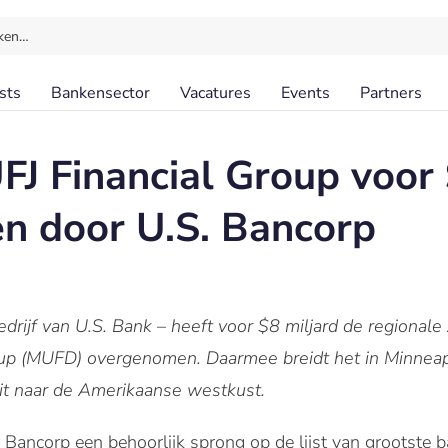
ken…
sts
Bankensector
Vacatures
Events
Partners
FJ Financial Group voor 
n door U.S. Bancorp
drijf van U.S. Bank – heeft voor $8 miljard de regional
oup (MUFD) overgenomen. Daarmee breidt het in Minneap
it naar de Amerikaanse westkust.
ancorp een behoorlijk sprong op de lijst van grootste ba