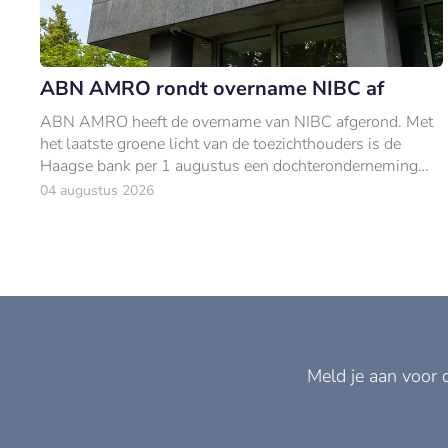
ABN AMRO rondt overname NIBC af
ABN AMRO heeft de overname van NIBC afgerond. Met
het laatste groene licht van de toezichthouders is de
Haagse bank per 1 augustus een dochteronderneming
van ABN AMRO.
04 augustus 2026
Meld je aan voor 