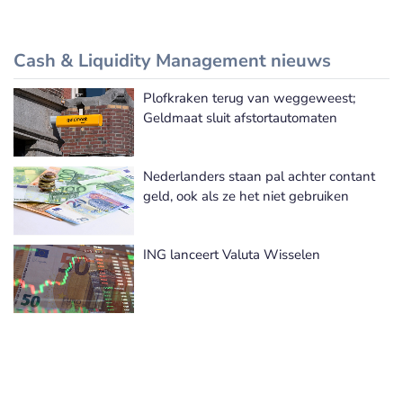
Cash & Liquidity Management nieuws
Plofkraken terug van weggeweest;
Meer Cash & Liquidity Management nieuws
Geldmaat sluit afstortautomaten
Nederlanders staan pal achter contant
geld, ook als ze het niet gebruiken
ING lanceert Valuta Wisselen