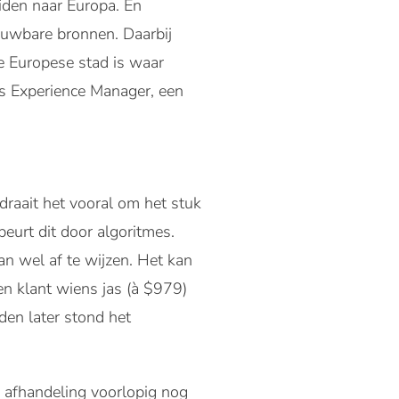
iden naar Europa. En
ouwbare bronnen. Daarbij
e Europese stad is waar
ms Experience Manager, een
raait het vooral om het stuk
beurt dit door algoritmes.
n wel af te wijzen. Het kan
n klant wiens jas (à $979)
den later stond het
e afhandeling voorlopig nog