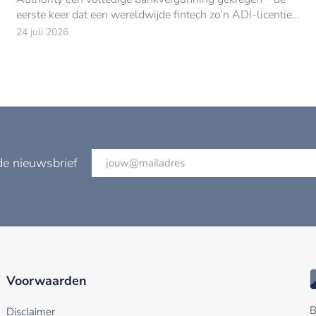
eerste keer dat een wereldwijde fintech zo’n ADI-licentie
bemachtigt.
24 juli 2026
de nieuwsbrief
Voorwaarden
B
Disclaimer