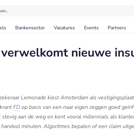
ken…
sts
Bankensector
Vacatures
Events
Partners
verwelkomt nieuwe ins
zekeraar Lemonade kiest Amsterdam als vestigingsplaats
nkrant
FD
op basis van een naar eigen zeggen goed geïn
stevig aan de weg en kent vooral millennials als klanten
 handvol minuten. Algoritmes bepalen of een claim uitge