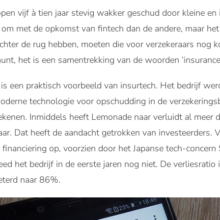
pen vijf à tien jaar stevig wakker geschud door kleine en 
r om met de opkomst van fintech dan de andere, maar he
chter de rug hebben, moeten die voor verzekeraars nog ko
emunt, het is een samentrekking van de woorden ‘insurance’
 een praktisch voorbeeld van insurtech. Het bedrijf wer
moderne technologie voor opschudding in de verzekerings
 rekenen. Inmiddels heeft Lemonade naar verluidt al meer d
r. Dat heeft de aandacht getrokken van investeerders. 
inanciering op, voorzien door het Japanse tech-concern S
ed het bedrijf in de eerste jaren nog niet. De verliesrati
eterd naar 86%.