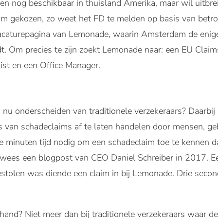
n nog beschikbaar in thuisland Amerika, maar wil uitbre
m gekozen, zo weet het FD te melden op basis van betr
vacaturepagina van Lemonade, waarin Amsterdam de enig
t. Om precies te zijn zoekt Lemonade naar: een EU Clai
ist en een Office Manager.
u onderscheiden van traditionele verzekeraars? Daarbij d
aats van schadeclaims af te laten handelen door mensen, ge
e minuten tijd nodig om een schadeclaim toe te kennen da
ewees een blogpost van CEO Daniel Schreiber in 2017. Ee
stolen was diende een claim in bij Lemonade. Drie secon
.
hand? Niet meer dan bij traditionele verzekeraars waar d