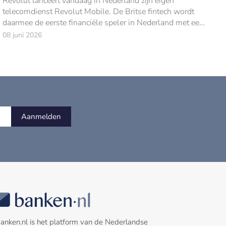
Revolut lanceert vandaag in Nederland zijn eigen
telecomdienst Revolut Mobile. De Britse fintech wordt
daarmee de eerste financiële speler in Nederland met een
volwaardig telecomaanbod.
08 juni 2026
Aanmelden
anken.nl is het platform van de Nederlandse