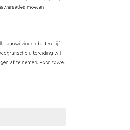
malversaties moeten
lle aanwijzingen buiten kijf
eografische uitbreiding wil
ngen af te nemen, voor zowel
n.