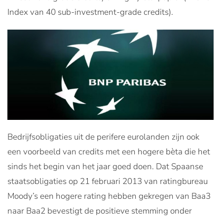
Index van 40 sub-investment-grade credits).
Bedrijfsobligaties uit de perifere eurolanden zijn ook
een voorbeeld van credits met een hogere bèta die het
sinds het begin van het jaar goed doen. Dat Spaanse
staatsobligaties op 21 februari 2013 van ratingbureau
Moody’s een hogere rating hebben gekregen van Baa3
naar Baa2 bevestigt de positieve stemming onder