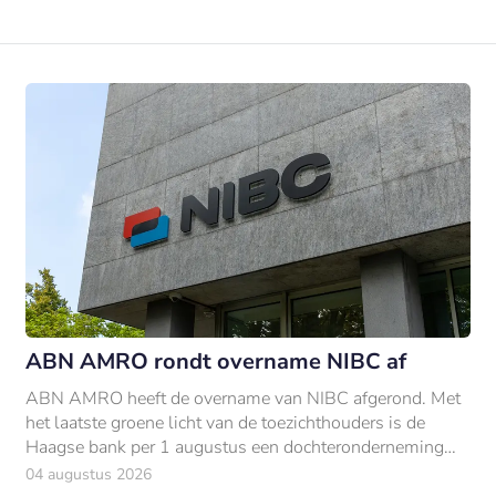
ABN AMRO rondt overname NIBC af
ABN AMRO heeft de overname van NIBC afgerond. Met
het laatste groene licht van de toezichthouders is de
Haagse bank per 1 augustus een dochteronderneming
van ABN AMRO.
04 augustus 2026