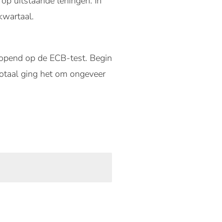
op uitstaande leningen. In
kwartaal.
tlopend op de ECB-test. Begin
totaal ging het om ongeveer