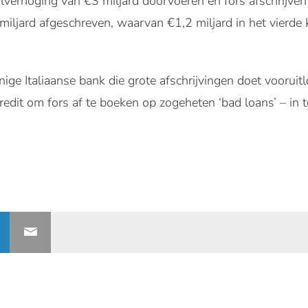
erhoging van €3 miljard doorvoeren en fors afschrijven 
 miljard afgeschreven, waarvan €1,2 miljard in het vierde 
enige Italiaanse bank die grote afschrijvingen doet voorui
dit om fors af te boeken op zogeheten ‘bad loans’ – in 