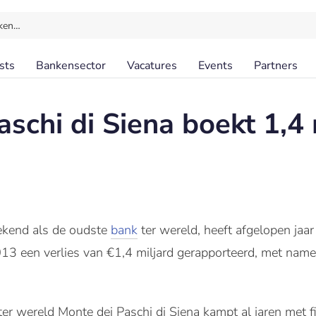
ken…
sts
Bankensector
Vacatures
Events
Partners
schi di Siena boekt 1,4 
bekend als de oudste
bank
ter wereld, heeft afgelopen jaar
013 een verlies van €1,4 miljard gerapporteerd, met nam
er wereld Monte dei Paschi di Siena kampt al jaren met f