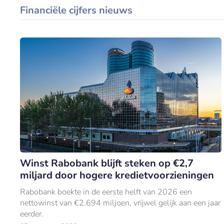
Financiële cijfers nieuws
Winst Rabobank blijft steken op €2,7
miljard door hogere kredietvoorzieningen
Rabobank boekte in de eerste helft van 2026 een
nettowinst van €2.694 miljoen, vrijwel gelijk aan een jaar
eerder.