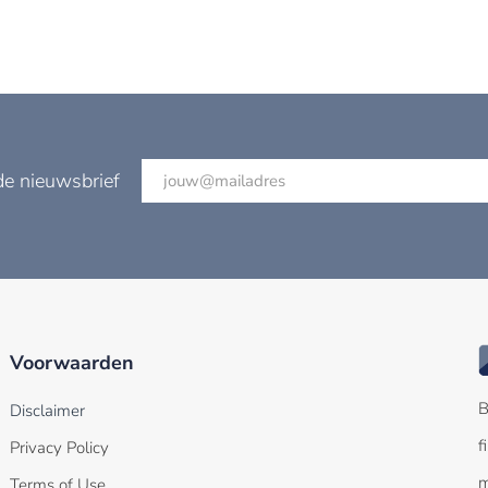
de nieuwsbrief
Voorwaarden
B
Disclaimer
f
Privacy Policy
m
Terms of Use