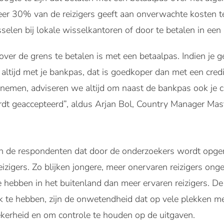
eer 30% van de reizigers geeft aan onverwachte kosten t
sselen bij lokale wisselkantoren of door te betalen in ee
ver de grens te betalen is met een betaalpas. Indien je g
altijd met je bankpas, dat is goedkoper dan met een credit
pnemen, adviseren we altijd om naast de bankpas ook je 
dt geaccepteerd”, aldus Arjan Bol, Country Manager Mas
n
en de respondenten dat door de onderzoekers wordt opgem
izigers. Zo blijken jongere, meer onervaren reizigers onge
e hebben in het buitenland dan meer ervaren reizigers. 
 te hebben, zijn de onwetendheid dat op vele plekken me
ekerheid en om controle te houden op de uitgaven.