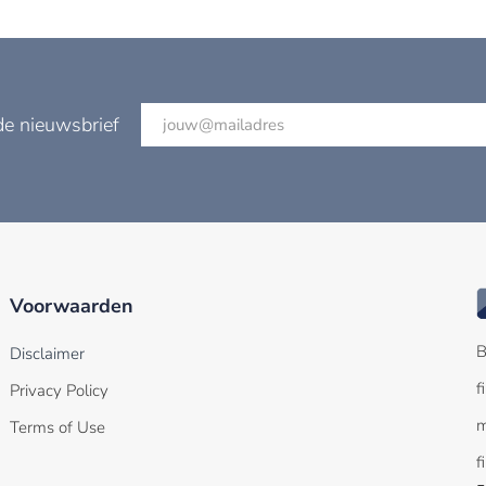
de nieuwsbrief
Voorwaarden
B
Disclaimer
f
Privacy Policy
m
Terms of Use
f