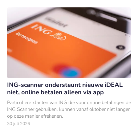
ING-scanner ondersteunt nieuwe iDEAL
niet, online betalen alleen via app
Particuliere klanten van ING die voor online betalingen de
ING Scanner gebruiken, kunnen vanaf oktober niet langer
op deze manier afrekenen.
30 juli 2026