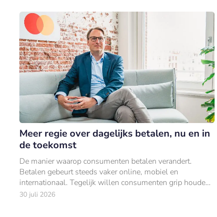
Meer regie over dagelijks betalen, nu en in
de toekomst
De manier waarop consumenten betalen verandert.
Betalen gebeurt steeds vaker online, mobiel en
internationaal. Tegelijk willen consumenten grip houden
op hun uitgaven.
30 juli 2026