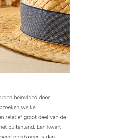
orden beïnvloed door
 opzoeken welke
 relatief groot deel van de
 het buitenland. Een kwart
gemeen goedkoper is dan