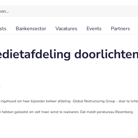
ken…
sts
Bankensector
Vacatures
Events
Partners
edietafdeling doorlichte
l
ingehuurd om haar bijzonder beheer afdeling -Global Restructuring Group - door te lich
 te hebben geloodst om zelf meer winst te realiseren. Dat meldt persbureau Bloomberg.