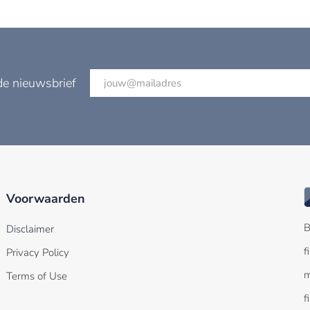
de nieuwsbrief
Voorwaarden
B
Disclaimer
f
Privacy Policy
m
Terms of Use
f