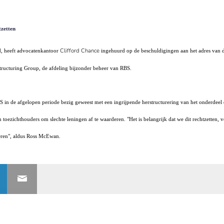
tzetten
Clifford Chance
d, heeft advocatenkantoor
ingehuurd op de beschuldigingen aan het adres van 
structuring Group, de afdeling bijzonder beheer van RBS.
in de afgelopen periode bezig geweest met een ingrijpende herstructurering van het onderdeel 
oezichthouders om slechte leningen af te waarderen. "Het is belangrijk dat we dit rechtzetten, 
deren", aldus Ross McEwan.