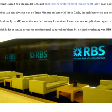
opzet kleine onderneming failliet heeft laten
ceerd waaruit zou blijken dat RBS met
gaan door
es van een adviseur van de Britse Minister en kamerlid Vince Cable, die zich baseert op een n
k Andrew Tyrie MP, voorzitter van de Treasury Committee, kwam met een vergelijkbaar rapport
elijk dat er sprake is van een fundamenteel cultureel probleem bij de kredietverlening van RB