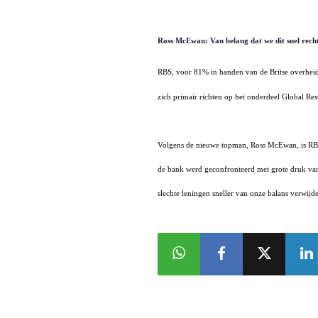
Ross McEwan: Van belang dat we dit snel rech
RBS, voor 81% in handen van de Britse overhei
zich primair richten op het onderdeel Global Re
Volgens de nieuwe topman, Ross McEwan, is RBS 
de bank werd geconfronteerd met grote druk van t
slechte leningen sneller van onze balans verwij