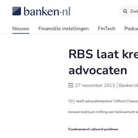
Zoe
Nieuws
Financiële instellingen
FinTech
Podca
RBS laat kr
advocaten
27 november 2013
Banken.n
RBS
heeft
advocatenkantoor
Clifford Chance
bewust bedrijven richting een faillissement
Fundamenteel cultureel probleem