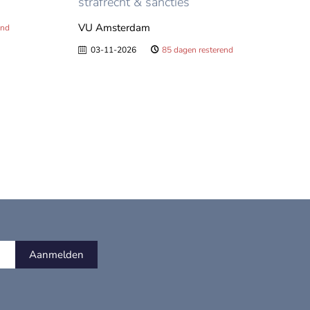
strafrecht & sancties
VU Amsterdam
end
03-11-2026
85 dagen resterend
Aanmelden