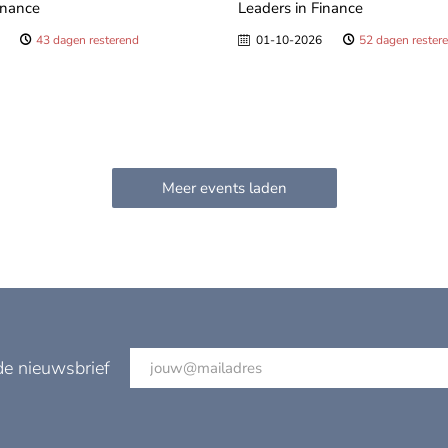
inance
Leaders in Finance
43 dagen resterend
01-10-2026
52 dagen rester
de nieuwsbrief