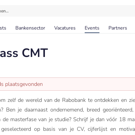
ken…
sts
Bankensector
Vacatures
Events
Partners
lass CMT
eds plaatsgevonden
om zelf de wereld van de Rabobank te ontdekken en zie 
n? Ben je daarnaast ondernemend, breed georiënteerd, h
in de masterfase van je studie? Schrijf je dan vóór 18 m
 geselecteerd op basis van je CV, cijferlijst en motiv