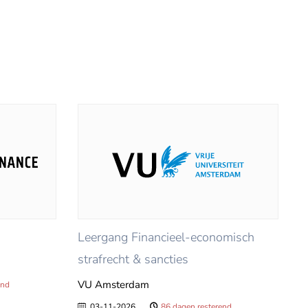
Leergang Financieel-economisch
strafrecht & sancties
VU Amsterdam
end
03-11-2026
86 dagen resterend