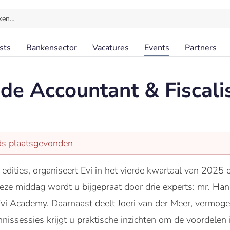
ken…
sts
Bankensector
Vacatures
Events
Partners
de Accountant & Fiscali
eds plaatsgevonden
edities, organiseert Evi in het vierde kwartaal van 202
 deze middag wordt u bijgepraat door drie experts: mr. H
i Academy. Daarnaast deelt Joeri van der Meer, vermogensc
nnissessies krijgt u praktische inzichten om de voordelen 