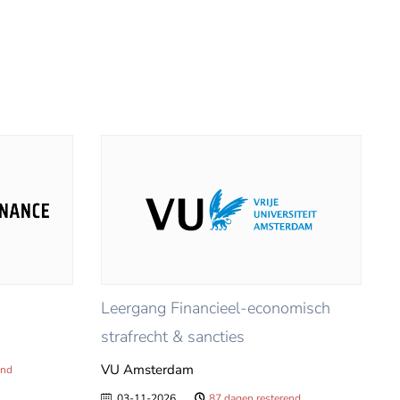
Leergang Financieel-economisch
strafrecht & sancties
VU Amsterdam
end
03-11-2026
87 dagen resterend