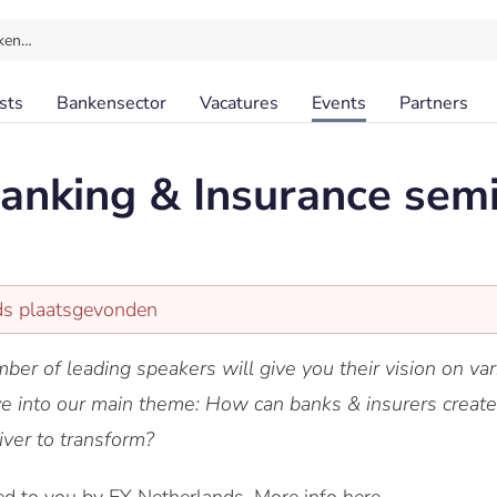
ken…
sts
Bankensector
Vacatures
Events
Partners
anking & Insurance sem
eds plaatsgevonden
ber of leading speakers will give you their vision on var
ive into our main theme: How can banks & insurers creat
river to transform?