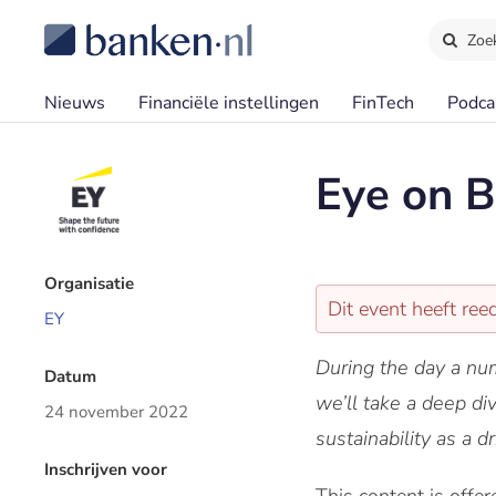
Zoe
Nieuws
Financiële instellingen
FinTech
Podca
Eye on B
Organisatie
Dit event heeft re
EY
During the day a num
Datum
we’ll take a deep d
24 november 2022
sustainability as a d
Inschrijven voor