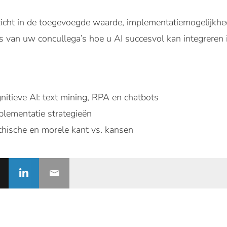
zicht in de toegevoegde waarde, implementatiemogelijkhede
s van uw concullega’s hoe u AI succesvol kan integreren 
nitieve AI: text mining, RPA en chatbots
plementatie strategieën
 ethische en morele kant vs. kansen