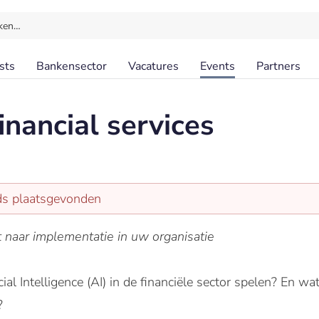
ken…
sts
Bankensector
Vacatures
Events
Partners
inancial services
eds plaatsgevonden
 naar implementatie in uw organisatie
cial Intelligence (AI) in de financiële sector spelen? En wa
?