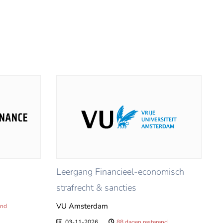
Leergang Financieel-economisch
strafrecht & sancties
VU Amsterdam
end
03-11-2026
88 dagen resterend