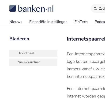
Zoe
Nieuws
Financiële instellingen
FinTech
Podca
Internetspaarre
Bladeren
Bibliotheek
Een internetspaarre
lage kosten spaarge
Nieuwsarchief
immers vanaf uw ei
Een internetspaarrek
Een internetspaarr
internet worden geo