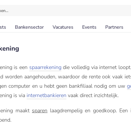
ken…
sts
Bankensector
Vacatures
Events
Partners
kening
kening is een
spaarrekening
die volledig via internet loop
ld worden aangehouden, waardoor de rente ook vaak iets
gen computer en u hebt geen bankfiliaal nodig om uw
g
ening is via
internetbankieren
vaak direct inzichtelijk.
ekening maakt
sparen
laagdrempelig en goedkoop. Een in
pend.