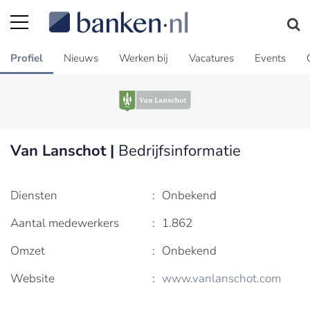
Profiel
Nieuws
Werken bij
Vacatures
Events
Van Lanschot |
Bedrijfsinformatie
Diensten
:
Onbekend
Aantal medewerkers
:
1.862
Omzet
:
Onbekend
Website
:
www.vanlanschot.com