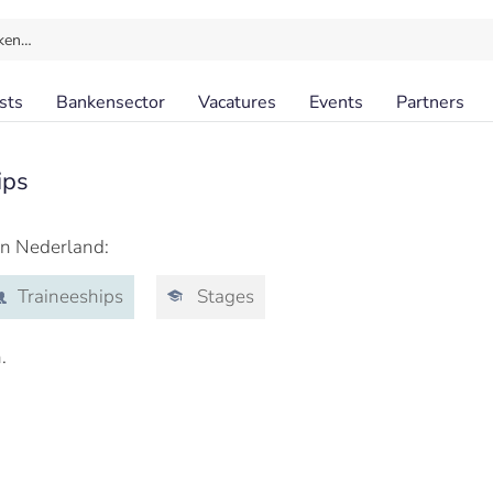
ken…
sts
Bankensector
Vacatures
Events
Partners
ips
in Nederland:
Traineeships
Stages
.