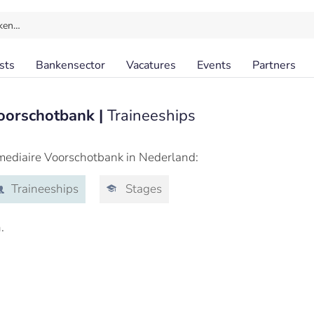
ken…
sts
Bankensector
Vacatures
Events
Partners
Voorschotbank |
Traineeships
rmediaire Voorschotbank in Nederland:
Traineeships
Stages
.