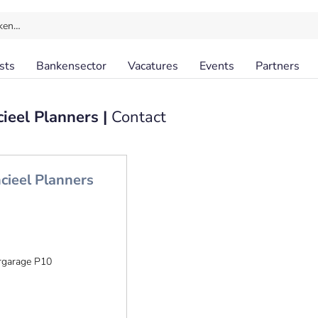
ken…
sts
Bankensector
Vacatures
Events
Partners
cieel Planners |
Contact
cieel Planners
rgarage P10