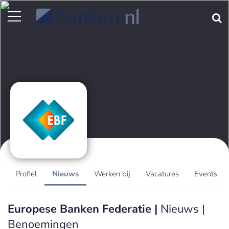
Profiel
Nieuws
Werken bij
Vacatures
Events
Europese Banken Federatie |
Nieuws |
Benoemingen