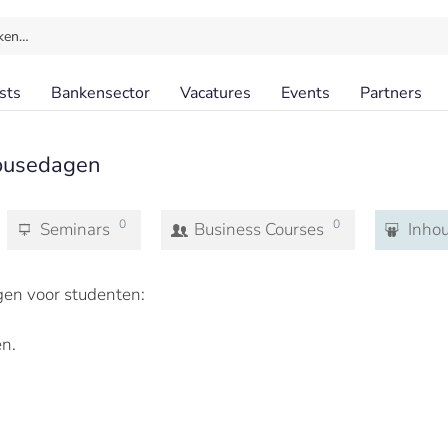
ken…
sts
Bankensector
Vacatures
Events
Partners
ousedagen
0
0
Seminars
Business Courses
Inho
en voor studenten:
n.