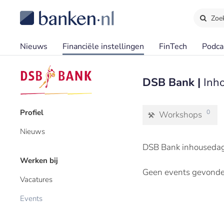
Zoe
Nieuws
Financiële instellingen
FinTech
Podca
DSB Bank |
Inh
Profiel
0
Workshops
Nieuws
DSB Bank inhousedag
Werken bij
Geen events gevonde
Vacatures
Events