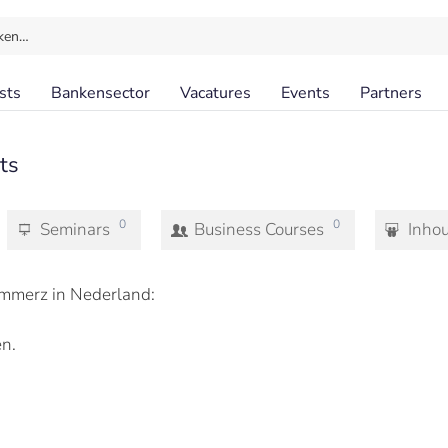
ken…
sts
Bankensector
Vacatures
Events
Partners
ts
0
0
Seminars
Business Courses
Inho
mmerz in Nederland:
n.