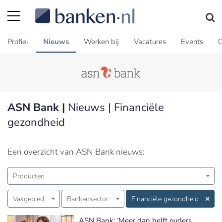
Profiel
Nieuws
Werken bij
Vacatures
Events
C
ASN Bank |
Nieuws | Financiële
gezondheid
Een overzicht van ASN Bank nieuws:
Producten
Vakgebied
Bankensector
Financiële gezondheid
ASN Bank: ‘Meer dan helft ouders