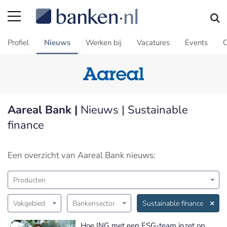
Profiel
Nieuws
Werken bij
Vacatures
Events
C
Aareal Bank |
Nieuws | Sustainable
finance
Een overzicht van Aareal Bank nieuws:
Producten
Vakgebied
Bankensector
Sustainable finance
Hoe ING met een ESG-team inzet op