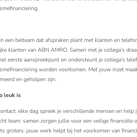
smefinanciering.
 in een belteam dat afspraken plant met klanten en tele
lijke klanten van ABN AMRO. Samen met je collega’s draag 
nt het eerste aanspreekpunt en ondersteunt je collega’s telef
smefinanciering worden voorkomen. Met jouw inzet maak j
meerd en geholpen zijn.
 leuk is
contact: elke dag spreek je verschillende mensen en help j
cht team: samen zorgen jullie voor een veilige financiële
iets groters: jouw werk helpt bij het voorkomen van financi