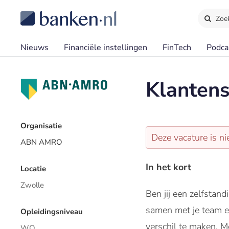
Zoe
Nieuws
Financiële instellingen
FinTech
Podca
Klantens
Organisatie
Deze vacature is ni
ABN AMRO
In het kort
Locatie
Zwolle
Ben jij een zelfstan
samen met je team ec
Opleidingsniveau
verschil te maken. M
WO