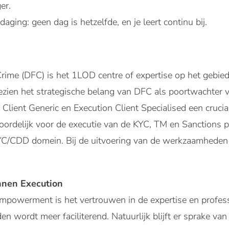
er.
aging: geen dag is hetzelfde, en je leert continu bij.
Crime (DFC) is het 1LOD centre of expertise op het gebie
. Gezien het strategische belang van DFC als poortwacht
Client Generic en Execution Client Specialised een crucia
oordelijk voor de executie van de KYC, TM en Sanctions 
KYC/CDD domein. Bij de uitvoering van de werkzaamheden l
nnen Execution
mpowerment is het vertrouwen in de expertise en professio
en wordt meer faciliterend. Natuurlijk blijft er sprake va