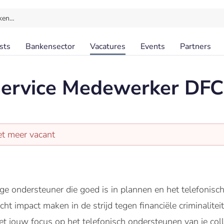
ken…
sts
Bankensector
Vacatures
Events
Partners
ervice Medewerker DFC 
et meer vacant
dige ondersteuner die goed is in plannen en het telefoni
ht impact maken in de strijd tegen financiële criminalitei
et jouw focus op het telefonisch ondersteunen van je coll