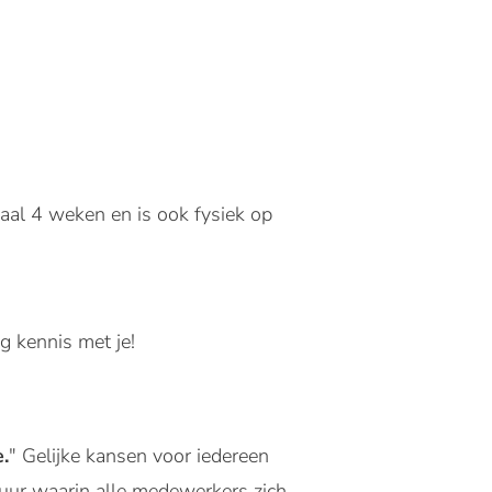
maal 4 weken en is ook fysiek op
 kennis met je!
.
" Gelijke kansen voor iedereen
tuur waarin alle medewerkers zich