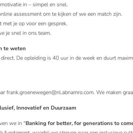
 motivatie in – simpel en snel.
online assessment om te kijken of we een match zijn.
met je op voor een gesprek.
e je snel in ons team.
m te weten
 direct. De opleiding is 40 uur in de week en duurt maxi
aar frank.groenewegen@nl.abnamro.com. We maken graag
lusief, Innovatief en Duurzaam
en we in "
Banking for better, for generations to come
k fundament, waarbij we streven naar een inclusieve cul