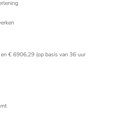
erlening
werken
2 en € 6906,29 (op basis van 36 uur
omt