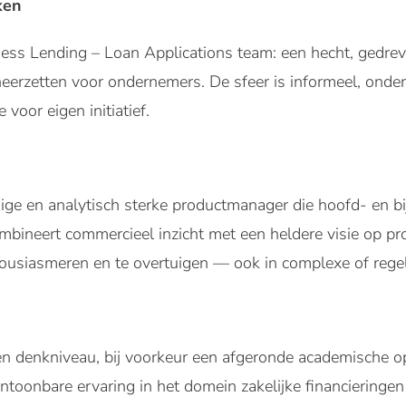
ken
ness Lending – Loan Applications team: een hecht, gedrev
 neerzetten voor ondernemers. De sfeer is informeel, on
 voor eigen initiatief.
ndige en analytisch sterke productmanager die hoofd- en b
ombineert commercieel inzicht met een heldere visie op
housiasmeren en te overtuigen — ook in complexe of reg
enkniveau, bij voorkeur een afgeronde academische ople
ntoonbare ervaring in het domein zakelijke financieringen