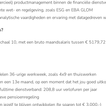
ercieel) productmanagement binnen de financiële dienstv
ante wet- en regelgeving, zoals ESG en EBA GLOM
-analytische vaardigheden en ervaring met datagedreven 
s?
n schaal 10, met een bruto maandsalaris tussen € 5179,7
e delen 36-urige werkweek, zoals 4x9 en thuiswerken
en een 13e maand, op een moment dat het jou goed uitk
ulltime dienstverband: 208,8 uur verlofuren per jaar
ieve pensioenregeling
m jezelf te blijven ontwikkelen (te sparen tot € 3.000,-)