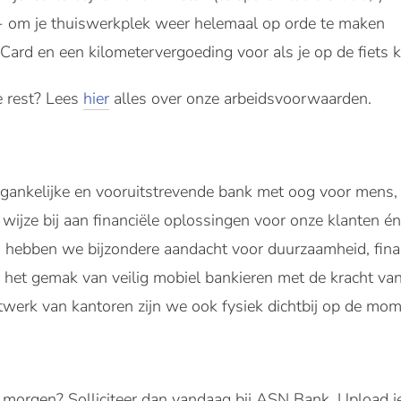
,- om je thuiswerkplek weer helemaal op orde te maken
ard en een kilometervergoeding voor als je op de fiets 
e rest? Lees
hier
alles over onze arbeidsvoorwaarden.
gankelijke en vooruitstrevende bank met oog voor mens
ijze bij aan financiële oplossingen voor onze klanten é
j hebben we bijzondere aandacht voor duurzaamheid, fina
et gemak van veilig mobiel bankieren met de kracht van 
twerk van kantoren zijn we ook fysiek dichtbij op de mom
or morgen? Solliciteer dan vandaag bij ASN Bank. Upload 