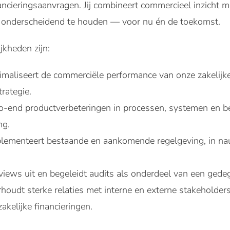
ancieringsaanvragen. Jij combineert commercieel inzicht 
 onderscheidend te houden — voor nu én de toekomst.
kheden zijn:
imaliseert de commerciële performance van onze zakelijke
rategie.
-to-end productverbeteringen in processen, systemen en 
ng.
mplementeert bestaande en aankomende regelgeving, in n
eviews uit en begeleidt audits als onderdeel van een ge
houdt sterke relaties met interne en externe stakeholder
akelijke financieringen.