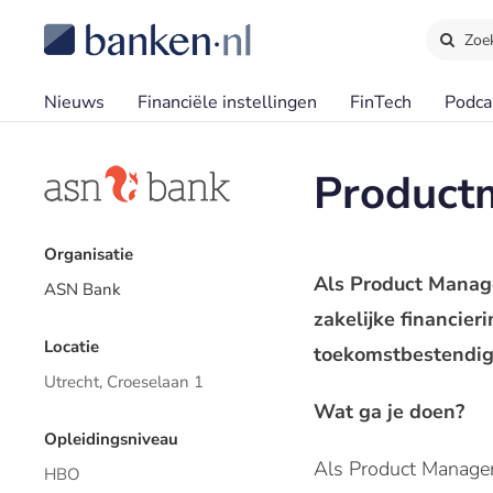
Zoe
Nieuws
Financiële instellingen
FinTech
Podca
Product
Organisatie
Als Product Manage
ASN Bank
zakelijke financier
Locatie
toekomstbestendige
Utrecht, Croeselaan 1
Wat ga je doen?
Opleidingsniveau
Als Product Manager
HBO