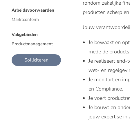
rondom zakelijke fin
Arbeidsvoorwaarden
producten scherp en
Marktconform
Jouw verantwoordelij
Vakgebieden
Je bewaakt en opt
Productmanagement
mede de productst
Solliciteren
Je realiseert end
wet- en regelgevi
Je monitort en i
en Compliance.
Je voert productr
Je bouwt en onder
jouw expertise in z