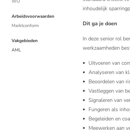
WO
inhoudelijk sparringp
Arbeidsvoorwaarden
Dit ga je doen
Marktconform
In deze senior rol 
Vakgebieden
werkzaamheden besta
AML
Uitvoeren van com
Analyseren van k
Beoordelen van risi
Vastleggen van be
Signaleren van ve
Fungeren als inhou
Begeleiden en coa
Meewerken aan ver