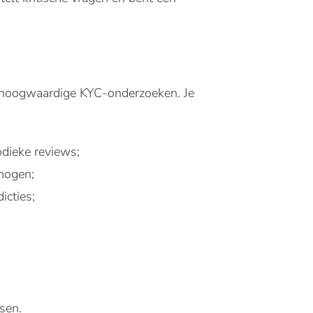
an hoogwaardige KYC-onderzoeken. Je
dieke reviews;
mogen;
icties;
sen.