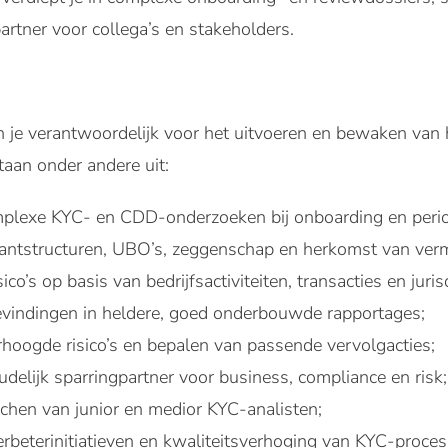
artner voor collega’s en stakeholders.
ben je verantwoordelijk voor het uitvoeren en bewaken v
an onder andere uit:
plexe KYC- en CDD-onderzoeken bij onboarding en perio
lantstructuren, UBO’s, zeggenschap en herkomst van ver
co’s op basis van bedrijfsactiviteiten, transacties en jurisd
vindingen in heldere, goed onderbouwde rapportages;
rhoogde risico’s en bepalen van passende vervolgacties;
delijk sparringpartner voor business, compliance en risk;
chen van junior en medior KYC-analisten;
beterinitiatieven en kwaliteitsverhoging van KYC-proces