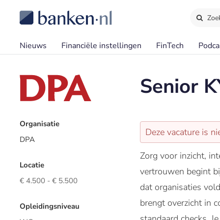
Zoe
Nieuws
Financiële instellingen
FinTech
Podca
Senior K
Organisatie
Deze vacature is ni
DPA
Zorg voor inzicht, in
Locatie
vertrouwen begint bi
€ 4.500 - € 5.500
dat organisaties vol
brengt overzicht in 
Opleidingsniveau
standaard checks. Je