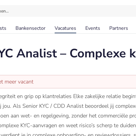
ken…
sts
Bankensector
Vacatures
Events
Partners
YC Analist – Complexe k
et meer vacant
tegriteit en grip op klantrelaties Elke zakelijke relatie be
j jou. Als Senior KYC / CDD Analist beoordeel jij complex
doen aan wet- en regelgeving, zonder het commerciële proce
complexe KYC-aanvragen en weet risico’s scherp te duiden
 verdiept je in complexe onboarding- en reviewdossiers, s