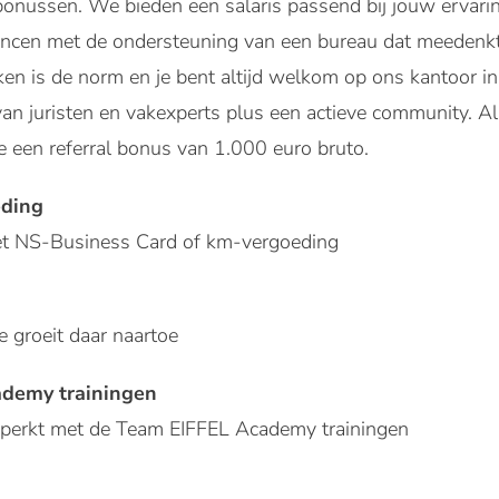
onussen. We bieden een salaris passend bij jouw ervarin
eelancen met de ondersteuning van een bureau dat meeden
en is de norm en je bent altijd welkom op ons kantoor in 
n juristen en vakexperts plus een actieve community. Al
e een referral bonus van 1.000 euro bruto.
eding
et NS-Business Card of km-vergoeding
je groeit daar naartoe
demy trainingen
eperkt met de Team EIFFEL Academy trainingen