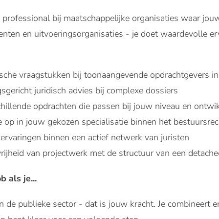
ch professional bij maatschappelijke organisaties waar jou
enten en uitvoeringsorganisaties - je doet waardevolle erv
dische vraagstukken bij toonaangevende opdrachtgevers in
gsgericht juridisch advies bij complexe dossiers
chillende opdrachten die passen bij jouw niveau en ontwi
e op in jouw gekozen specialisatie binnen het bestuursrec
 ervaringen binnen een actief netwerk van juristen
vrijheid van projectwerk met de structuur van een detache
b als je...
in de publieke sector - dat is jouw kracht. Je combineert 