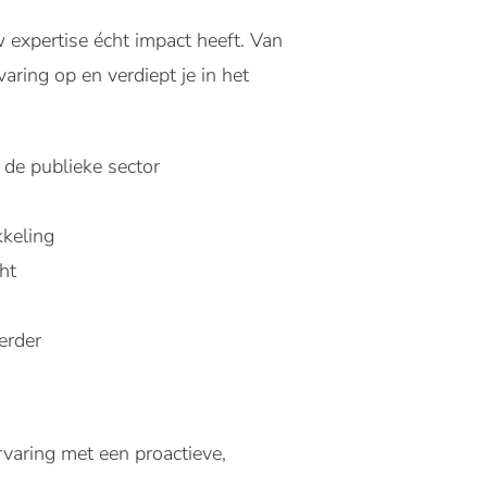
w expertise écht impact heeft. Van
aring op en verdiept je in het
 de publieke sector
kkeling
ht
erder
ervaring met een proactieve,