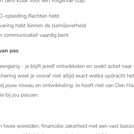
en bent klaar voor een volgende stap.
-opleiding Rechten hebt
rvaring hebt binnen de (semi)overheid
en communicatief vaardig bent
van pas
eergierig - je blijft jezelf ontwikkelen en zoekt actief naa
achering weet je vooraf niet altijd exact welke opdracht he
ij jouw niveau en ontwikkeling. Je hoeft niet van Den Ha
e bij jou passen.
van twee werelden: financiële zekerheid met een vast basis