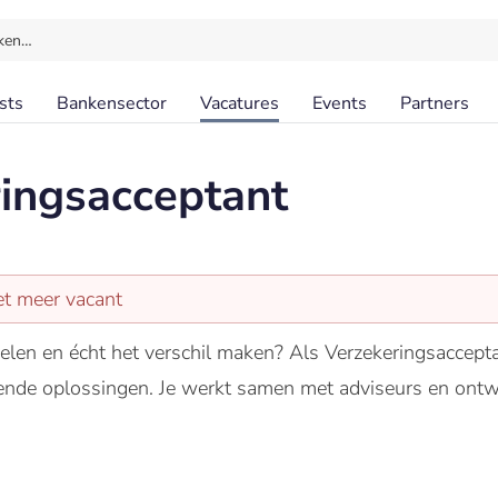
ken…
sts
Bankensector
Vacatures
Events
Partners
ingsacceptant
et meer vacant
ordelen en écht het verschil maken? Als Verzekeringsaccep
ende oplossingen. Je werkt samen met adviseurs en ontwi
.