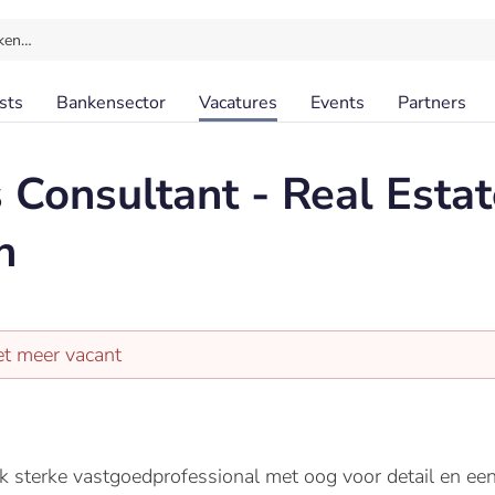
ken…
sts
Bankensector
Vacatures
Events
Partners
 Consultant - Real Estat
n
et meer vacant
ijk sterke vastgoedprofessional met oog voor detail en e