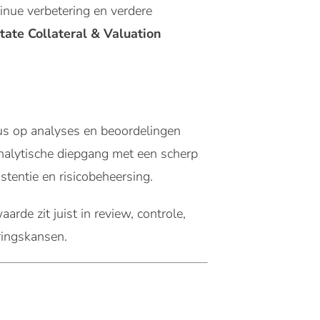
tinue verbetering en verdere
tate Collateral & Valuation
cus op analyses en beoordelingen
analytische diepgang met een scherp
tentie en risicobeheersing.
arde zit juist in review, controle,
ringskansen.