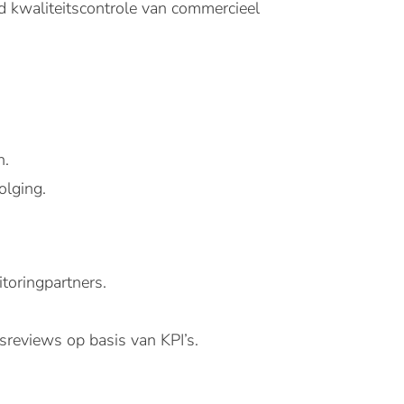
 kwaliteitscontrole van commercieel
n.
olging.
toringpartners.
sreviews op basis van KPI’s.