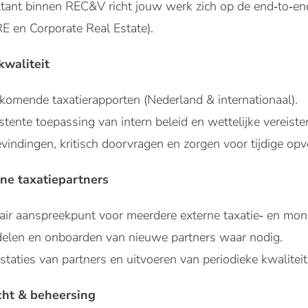
tant binnen REC&V richt jouw werk zich op de end‑to‑end
E en Corporate Real Estate).
kwaliteit
komende taxatierapporten (Nederland & internationaal).
tente toepassing van intern beleid en wettelijke vereiste
indingen, kritisch doorvragen en zorgen voor tijdige opv
ne taxatiepartners
air aanspreekpunt voor meerdere externe taxatie‑ en moni
delen en onboarden van nieuwe partners waar nodig.
taties van partners en uitvoeren van periodieke kwaliteit
cht & beheersing