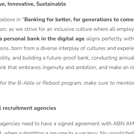
ive, Innovative, Sustainable
lieve in "
Banking for better, for generations to come
ion, as we strive for an inclusive culture where all emplo
a personal bank in the digital age
aligns perfectly with
ions, born from a diverse interplay of cultures and expe
bility, and building a future-proof bank, conducting annua
ank that embraces ingenuity and ambition, and make an imp
 for the B-Able or Reboot program, make sure to mention 
l recruitment agencies
t agencies need to have a signed agreement with ABN A
t, when submitting a resume to a vacancy. No unsolicited 