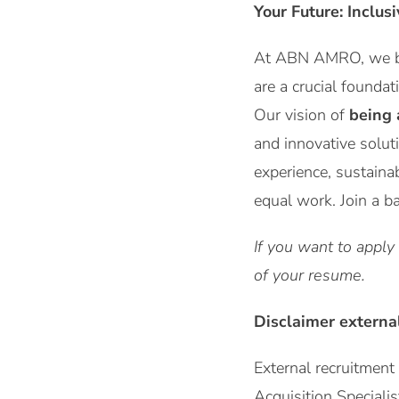
Your Future: Inclus
At ABN AMRO, we be
are a crucial foundat
Our vision of
being 
and innovative solut
experience, sustaina
equal work. Join a b
If you want to apply
of your resume.
Disclaimer externa
External recruitmen
Acquisition Specialis