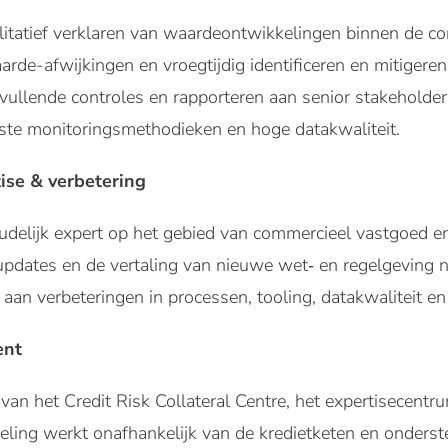
itatief verklaren van waardeontwikkelingen binnen de co
rde-afwijkingen en vroegtijdig identificeren en mitigeren 
vullende controles en rapporteren aan senior stakeholder
te monitoringsmethodieken en hoge datakwaliteit.
tise & verbetering
udelijk expert op het gebied van commercieel vastgoed en
updates en de vertaling van nieuwe wet‑ en regelgeving na
aan verbeteringen in processen, tooling, datakwaliteit en
ent
van het Credit Risk Collateral Centre, het expertisecen
ling werkt onafhankelijk van de kredietketen en onders