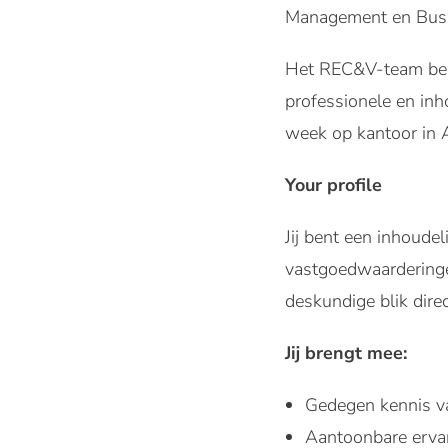
Management en Busin
Het REC&V-team best
professionele en in
week op kantoor in
Your profile
Jij bent een inhoudel
vastgoedwaarderingen
deskundige blik direc
Jij brengt mee:
Gedegen kennis va
Aantoonbare erva