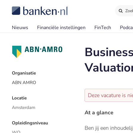
Zoe
Nieuws
Financiële instellingen
FinTech
Podca
Business
Valuatio
Organisatie
ABN AMRO
Deze vacature is ni
Locatie
Amsterdam
At a glance
Opleidingsniveau
Ben jij een inhoudel
WO