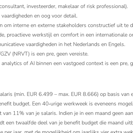
, consultant, investeerder, makelaar of risk professional).
 vaardigheden en oog voor detail.
 om interne en externe stakeholders constructief uit te 
e, proactieve werkstijl en comfort in een internationale 
nicatieve vaardigheden in het Nederlands en Engels.
/GZV (NRVT) is een pre, geen vereiste.
 analytics of AI binnen een vastgoed context is een pre, g
laris (min. EUR 6.499 – max. EUR 8.666) op basis van e
enefit budget. Een 40‑urige werkweek is eveneens mogeli
t van 11% van je salaris. Indien je in een maand geen aa
dt een twaalfde deel van je benefit budget die maand uitb
e per jaar, met de mogelijkheid om jaarlijks vier extra wek