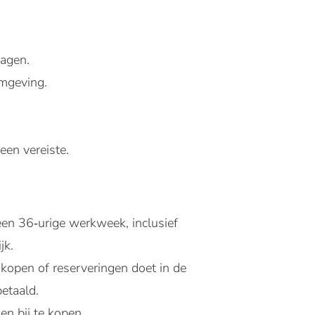
dagen.
omgeving.
een vereiste.
en 36‑urige werkweek, inclusief
jk.
nkopen of reserveringen doet in de
etaald.
en bij te kopen.