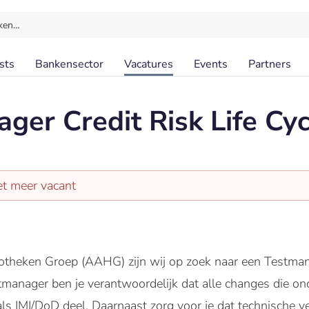
ken…
sts
Bankensector
Vacatures
Events
Partners
ger Credit Risk Life C
et meer vacant
eken Groep (AAHG) zijn wij op zoek naar een Testmanag
manager ben je verantwoordelijk dat alle changes die on
ls IMI/DoD deel. Daarnaast zorg voor je dat technische 