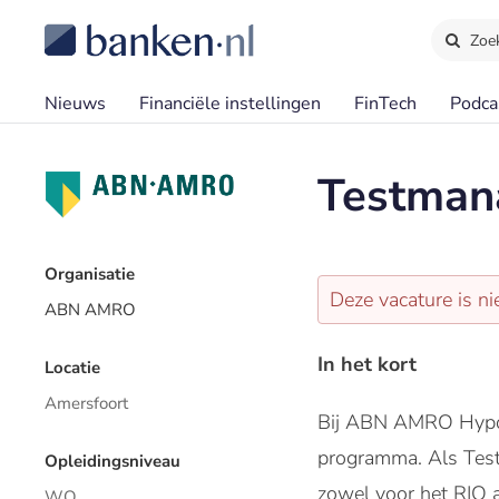
Zoe
Nieuws
Financiële instellingen
FinTech
Podca
Testmana
Organisatie
Deze vacature is ni
ABN AMRO
In het kort
Locatie
Amersfoort
Bij ABN AMRO Hypoth
programma. Als Test
Opleidingsniveau
zowel voor het RIO a
WO