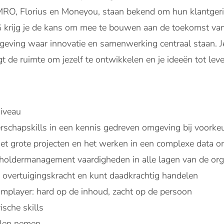
O, Florius en Moneyou, staan bekend om hun klantgeric
 krijg je de kans om mee te bouwen aan de toekomst va
ving waar innovatie en samenwerking centraal staan. 
gt de ruimte om jezelf te ontwikkelen en je ideeën tot lev
iveau
rschapskills in een kennis gedreven omgeving bij voorkeur
t met grote projecten en het werken in een complexe data 
holdermanagement vaardigheden in alle lagen van de org
e overtuigingskracht en kunt daadkrachtig handelen
mplayer: hard op de inhoud, zacht op de persoon
ische skills
llen nemen.