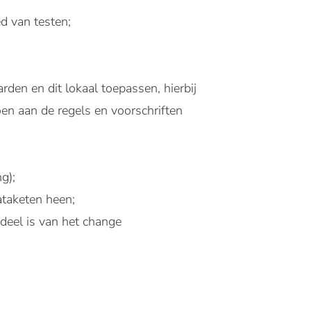
d van testen;
den en dit lokaal toepassen, hierbij
oen aan de regels en voorschriften
g);
ataketen heen;
deel is van het change