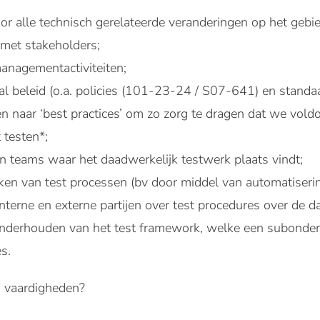
r alle technisch gerelateerde veranderingen op het gebie
g met stakeholders;
managementactiviteiten;
l beleid (o.a. policies (101-23-24 / S07-641) en standaar
n naar ‘best practices’ om zo zorg te dragen dat we vold
 testen*;
n teams waar het daadwerkelijk testwerk plaats vindt;
aken van test processen (bv door middel van automatiserin
terne en externe partijen over test procedures over de d
nderhouden van het test framework, welke een subonder
s.
 vaardigheden?