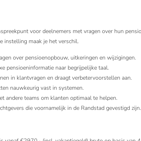
anspreekpunt voor deelnemers met vragen over hun pensi
 instelling maak je het verschil.
agen over pensioenopbouw, uitkeringen en wijzigingen.
xe pensioeninformatie naar begrijpelijke taal.
onen in klantvragen en draagt verbetervoorstellen aan.
acten nauwkeurig vast in systemen.
t andere teams om klanten optimaal te helpen.
achtgevers die voornamelijk in de Randstad gevestigd zijn.
s vanaf €2970,- (incl. vakantiegeld) bruto op basis van 