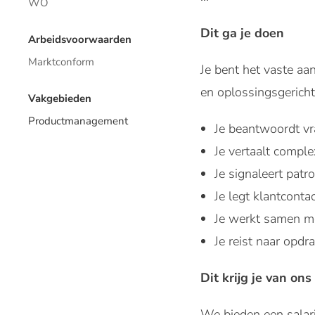
WO
Dit ga je doen
Arbeidsvoorwaarden
Marktconform
Je bent het vaste a
en oplossingsgerichte
Vakgebieden
Productmanagement
Je beantwoordt vr
Je vertaalt comple
Je signaleert patr
Je legt klantcont
Je werkt samen me
Je reist naar opdr
Dit krijg je van ons
We bieden een salari