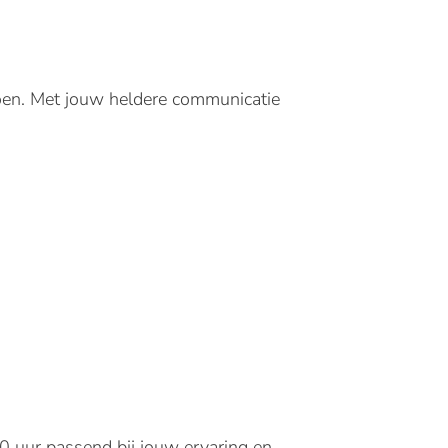
oen. Met jouw heldere communicatie
40 uur passend bij jouw ervaring en