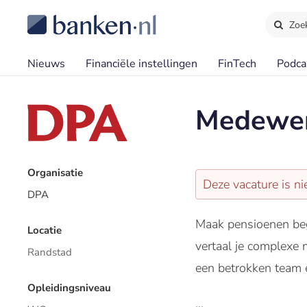
Zoe
Nieuws
Financiële instellingen
FinTech
Podca
Medewer
Organisatie
Deze vacature is ni
DPA
Maak pensioenen beg
Locatie
vertaal je complexe m
Randstad
een betrokken team en
Opleidingsniveau
...