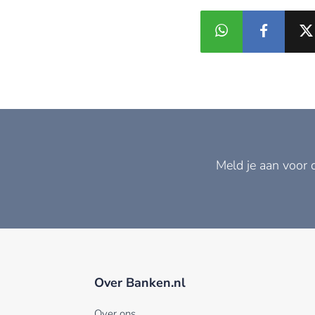
Meld je aan voor 
Over Banken.nl
Over ons