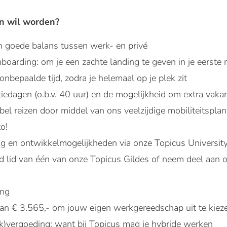
n wil worden?
 goede balans tussen werk- en privé
nboarding: om je een zachte landing te geven in je eerste
onbepaalde tijd, zodra je helemaal op je plek zit
tiedagen (o.b.v. 40 uur) en de mogelijkheid om extra vaka
el reizen door middel van ons veelzijdige mobiliteitsplan
o!
ng en ontwikkelmogelijkheden via onze Topicus Universit
d lid van één van onze Topicus Gildes of neem deel aan o
ing
n € 3.565,- om jouw eigen werkgereedschap uit te kiez
k)vergoeding: want bij Topicus mag je hybride werken