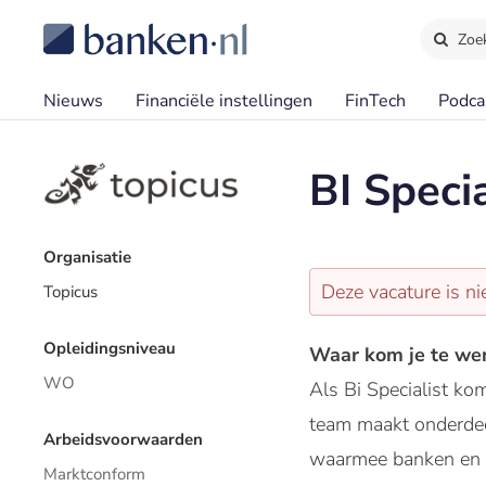
Zoe
Nieuws
Financiële instellingen
FinTech
Podca
BI Specia
Organisatie
Deze vacature is ni
Topicus
Opleidingsniveau
Waar kom je te wer
WO
Als Bi Specialist ko
team maakt onderdee
Arbeidsvoorwaarden
waarmee banken en fi
Marktconform