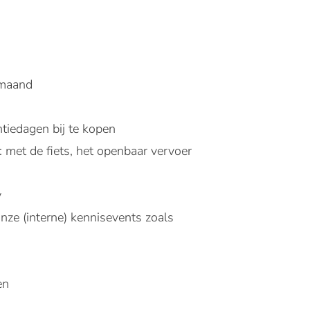
 maand
ntiedagen bij te kopen
: met de fiets, het openbaar vervoer
y
nze (interne) kennisevents zoals
en