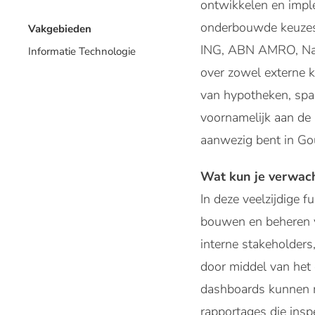
ontwikkelen en imple
onderbouwde keuzes 
Vakgebieden
ING, ABN AMRO, Nat
Informatie Technologie
over zowel externe k
van hypotheken, spar
voornamelijk aan de 
aanwezig bent in Go
Wat kun je verwach
In deze veelzijdige f
bouwen en beheren va
interne stakeholders,
door middel van het 
dashboards kunnen m
rapportages die insp