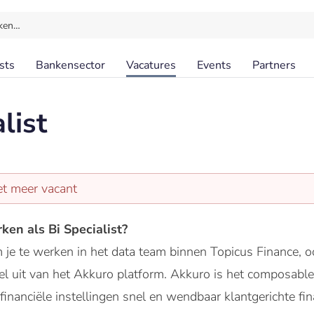
ken…
sts
Bankensector
Vacatures
Events
Partners
list
et meer vacant
ken als Bi Specialist?
m je te werken in het data team binnen Topicus Finance,
l uit van het Akkuro platform. Akkuro is het composable
nanciële instellingen snel en wendbaar klantgerichte fi