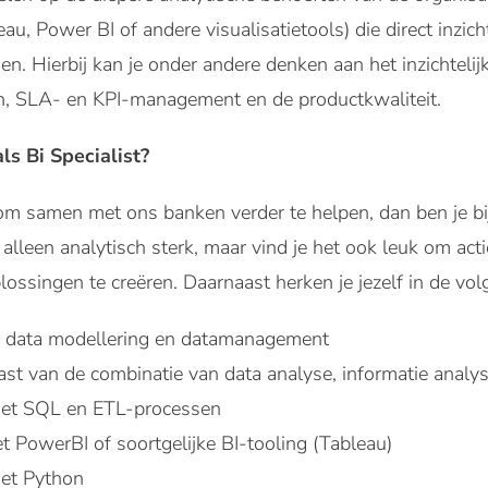
eau, Power BI of andere visualisatietools) die direct inzic
sen. Hierbij kan je onder andere denken aan het inzichtel
, SLA- en KPI-management en de productkwaliteit.
s Bi Specialist?
 om samen met ons banken verder te helpen, dan ben je bij
t alleen analytisch sterk, maar vind je het ook leuk om act
ossingen te creëren. Daarnaast herken je jezelf in de vo
in data modellering en datamanagement
ast van de combinatie van data analyse, informatie anal
 met SQL en ETL-processen
t PowerBI of soortgelijke BI-tooling (Tableau)
met Python