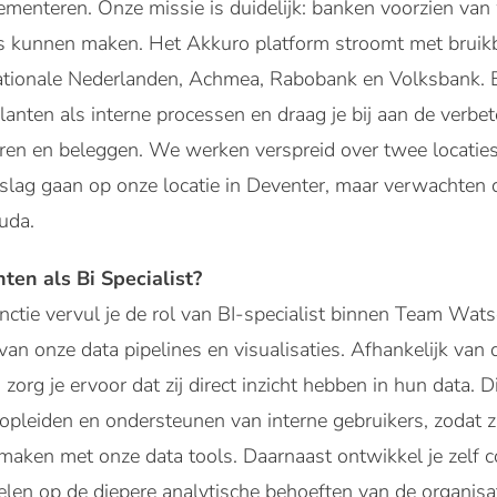
menteren. Onze missie is duidelijk: banken voorzien van 
kunnen maken. Het Akkuro platform stroomt met bruikba
ionale Nederlanden, Achmea, Rabobank en Volksbank. B
lanten als interne processen en draag je bij aan de verbe
en en beleggen. We werken verspreid over twee locaties,
slag gaan op onze locatie in Deventer, maar verwachten 
uda.
ten als Bi Specialist?
unctie vervul je de rol van BI-specialist binnen Team Wat
n onze data pipelines en visualisaties. Afhankelijk van
 zorg je ervoor dat zij direct inzicht hebben in hun data.
opleiden en ondersteunen van interne gebruikers, zodat zi
aken met onze data tools. Daarnaast ontwikkel je zelf 
elen op de diepere analytische behoeften van de organis