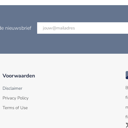
de nieuwsbrief
Voorwaarden
B
Disclaimer
f
Privacy Policy
m
Terms of Use
f