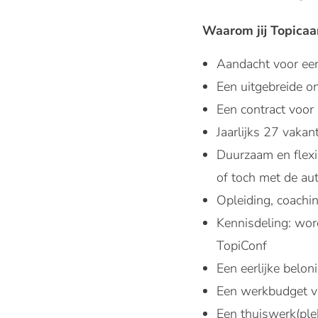
Waarom jij Topicaa
Aandacht voor een
Een uitgebreide o
Een contract voor 
Jaarlijks 27 vakan
Duurzaam en flexib
of toch met de aut
Opleiding, coachi
Kennisdeling: wor
TopiConf
Een eerlijke belon
Een werkbudget va
Een thuiswerk(ple