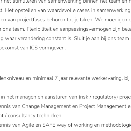
or het stimuleren van samenwerking binnen het team en h
t. Het opstellen van waardevolle cases in samenwerking m
en van projectfases behoren tot je taken. We moedigen e
n ons team. Flexibiliteit en aanpassingsvermogen zijn bela
waar verandering constant is. Sluit je aan bij ons team 
toekomst van ICS vormgeven.
nkniveau en minimaal 7 jaar relevante werkervaring, bij v
 in het managen en aansturen van
(risk / regulatory
) proj
kennis van Change Management en Project Management en
 / consultancy technieken.
ennis van Agile en SAFE way of working en methodologi