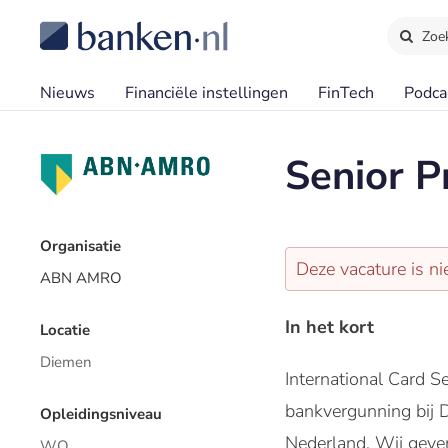
Zoe
Nieuws
Financiële instellingen
FinTech
Podca
Senior P
Organisatie
Deze vacature is ni
ABN AMRO
In het kort
Locatie
Diemen
International Card 
bankvergunning bij D
Opleidingsniveau
Nederland. Wij geven
WO