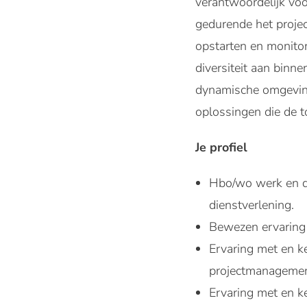
verantwoordelijk vo
gedurende het projec
opstarten en monitor
diversiteit aan binne
dynamische omgeving 
oplossingen die de 
Je profiel
Hbo/wo werk en de
dienstverlening.
Bewezen ervaring
Ervaring met en 
projectmanagement
Ervaring met en k