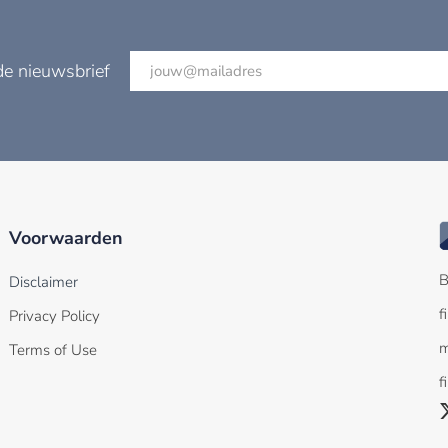
de nieuwsbrief
Voorwaarden
B
Disclaimer
f
Privacy Policy
m
Terms of Use
f