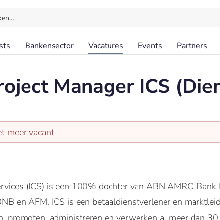
ken…
sts
Bankensector
Vacatures
Events
Partners
roject Manager ICS (Di
et meer vacant
Services (ICS) is een 100% dochter van ABN AMRO Bank N
NB en AFM. ICS is een betaaldienstverlener en marktleide
, promoten, administreren en verwerken al meer dan 30 