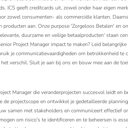
ds. ICS geeft creditcards uit, zowel onder haar eigen me
voor zowel consumenten- als commerciële klanten. Daarna
en producten aan. Onze purpose 'Zorgeloos Betalen' en on
elevante, duurzame en veilige betaalproducten' staan centr
 Senior Project Manager impact te maken? Leid belangrijk
ruik je communicatievaardigheden om betrokkenheid te cr
n het verschil. Sluit je aan bij ons en bouw mee aan de to
roject Manager die veranderprojecten succesvol leidt en beh
je de projectscope en ontwikkel je gedetailleerde plannin
auw samen met stakeholders en communiceert effectief o
ogen om risico's te identificeren en te beheersen is esse