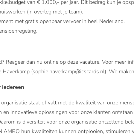
kelbudget van € 1.000,- per jaar. Dit bedrag kun je opsp
huiswerken (in overleg met je team).
ment met gratis openbaar vervoer in heel Nederland.
ensioenregeling.
d? Reageer dan nu online op deze vacature. Voor meer info
 Haverkamp (sophie.haverkamp@icscards.nl). We maken g
r iedereen
organisatie staat of valt met de kwaliteit van onze mense
n en innovatieve oplossingen voor onze klanten ontstaan
aarom is diversiteit voor onze organisatie ontzettend bel
N AMRO hun kwaliteiten kunnen ontplooien, stimuleren w