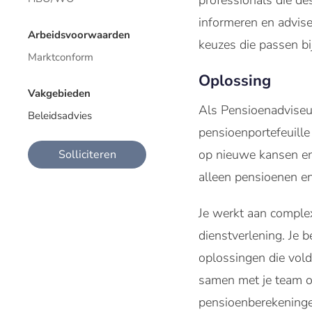
professionals die de
informeren en advise
Arbeidsvoorwaarden
keuzes die passen bi
Marktconform
Oplossing
Vakgebieden
Als Pensioenadviseur
Beleidsadvies
pensioenportefeuille 
op nieuwe kansen en 
Solliciteren
alleen pensioenen e
Je werkt aan comple
dienstverlening. Je 
oplossingen die vold
samen met je team om
pensioenberekeninge