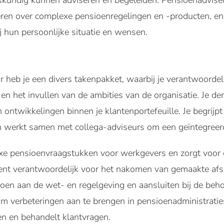
skundig kunnen adviseren en begeleiden. Pensioenadviseu
ren over complexe pensioenregelingen en -producten, en 
j hun persoonlijke situatie en wensen.
 heb je een divers takenpakket, waarbij je verantwoordel
en het invullen van de ambities van de organisatie. Je den
ontwikkelingen binnen je klantenportefeuille. Je begrijpt
n werkt samen met collega-adviseurs om een geïntegreer
xe pensioenvraagstukken voor werkgevers en zorgt voor e
bent verantwoordelijk voor het nakomen van gemaakte afs
oen aan de wet- en regelgeving en aansluiten bij de beh
 verbeteringen aan te brengen in pensioenadministraties,
n en behandelt klantvragen.