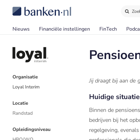
Zoe
Nieuws
Financiële instellingen
FinTech
Podca
Pensioen
Organisatie
Jij draagt bij aan de
Loyal Interim
Huidige situatie
Locatie
Binnen de pensioense
Randstad
bedrijven bij het op
Opleidingsniveau
regelgeving, evenals
HBO/WO