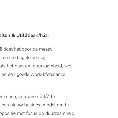
ton & Utillities</h2>
ij doet het door de meest
en én te begeleiden bij
ij als het gaat om duurzaamheid, Net
r en een goede work-lifebalance
 om energiestromen 24/7 te
ar een nieuw businessmodel om te
ropositie met focus op duurzaamheid.