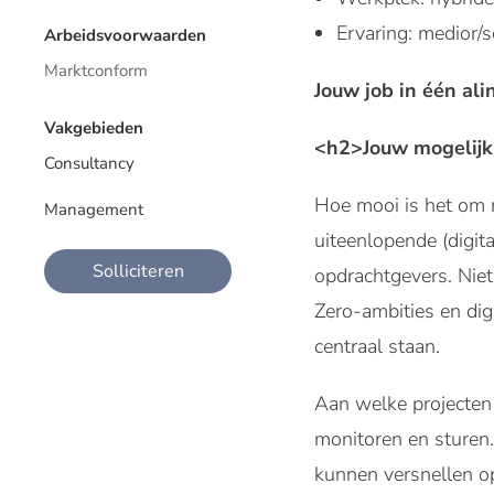
Ervaring: medior/s
Arbeidsvoorwaarden
Marktconform
Jouw job in één ali
Vakgebieden
<h2>Jouw mogelijkh
Consultancy
Hoe mooi is het om m
Management
uiteenlopende (digita
Solliciteren
opdrachtgevers. Niet 
Zero-ambities en dig
centraal staan.
Aan welke projecten 
monitoren en sturen
kunnen versnellen o