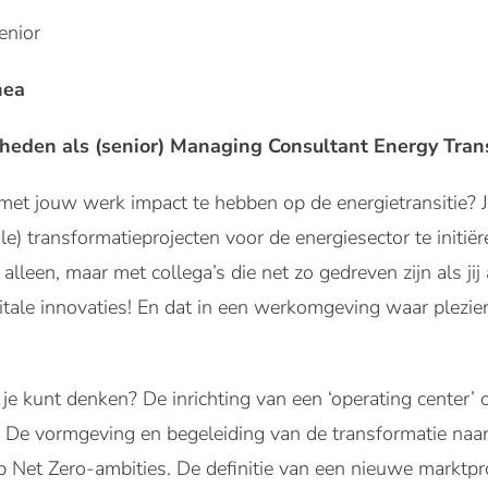
enior
nea
eden als (senior) Managing Consultant Energy Transi
et jouw werk impact te hebben op de energietransitie? J
le) transformatieprojecten voor de energiesector te initiër
alleen, maar met collega’s die net zo gedreven zijn als j
itale innovaties! En dat in een werkomgeving waar plezie
je kunt denken? De inrichting van een ‘operating center’
. De vormgeving en begeleiding van de transformatie na
p Net Zero-ambities. De definitie van een nieuwe marktp