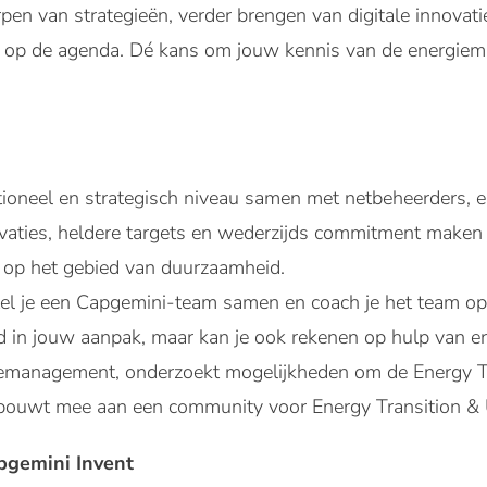
en van strategieën, verder brengen van digitale innovaties
 op de agenda. Dé kans om jouw kennis van de energiemar
tioneel en strategisch niveau samen met netbeheerders, en
novaties, heldere targets en wederzijds commitment maken
f op het gebied van duurzaamheid.
tel je een Capgemini-team samen en coach je het team op 
heid in jouw aanpak, maar kan je ook rekenen op hulp van er
tiemanagement, onderzoekt mogelijkheden om de Energy Tra
bouwt mee aan een community voor Energy Transition & Ut
apgemini Invent