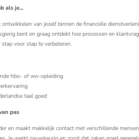
b als je...
et ontwikkelen van jezelf binnen de financiële dienstverl
sgierig bent en graag ontdekt hoe processen en klantvrage
 stap voor stap te verbeteren.
onde hbo- of wo-opleiding
werkervaring
derlandse taal goed
van pas
er en maakt makkelijk contact met verschillende mensen. J
ies. Je werkt nauwkeurig en zorgt dat zaken goed geregeld