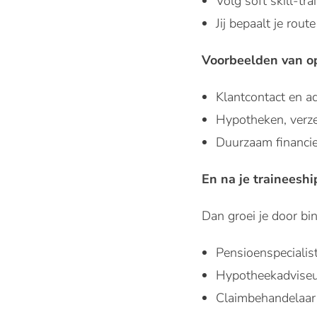
Volg soft skill-tr
Jij bepaalt je rout
Voorbeelden van o
Klantcontact en a
Hypotheken, verz
Duurzaam financi
En na je traineeshi
Dan groei je door bi
Pensioenspecialis
Hypotheekadvise
Claimbehandelaar