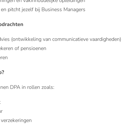
ainingen en vakinhoudelijke opleidingen
e en pitcht jezelf bij Business Managers
pdrachten
dvies (ontwikkeling van communicatieve vaardigheden)
ekeren of pensioenen
eren
p?
nnen DPA in rollen zoals:
t
ur
 verzekeringen