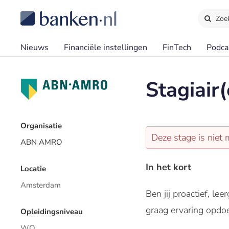
Zoe
Nieuws
Financiële instellingen
FinTech
Podca
Stagiair
Organisatie
Deze stage is niet 
ABN AMRO
In het kort
Locatie
Amsterdam
Ben jij proactief, l
graag ervaring opdo
Opleidingsniveau
WO