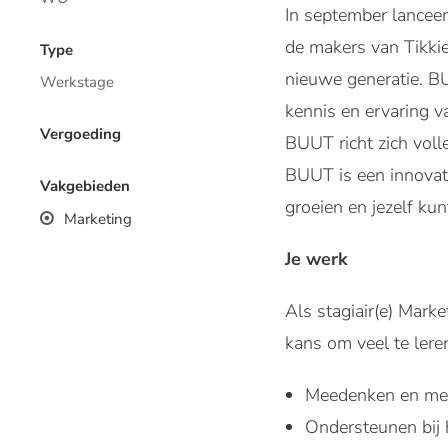
In september lanc
de makers van Tikkie
Type
nieuwe generatie. B
Werkstage
kennis en ervaring v
Vergoeding
BUUT richt zich voll
BUUT is een innovati
Vakgebieden
groeien en jezelf ku
Marketing
Je werk
Als stagiair(e) Mark
kans om veel te lere
Meedenken en mee
Ondersteunen bij 