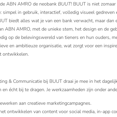
eerde ABN AMRO de neobank
BUUT
! BUUT is niet zomaar
: simpel in gebruik, interactief, volledig visueel gedreve
UUT biedt alles wat je van een bank verwacht, maar dan
an ABN AMRO, met de unieke stem, het design en de gebru
edig op de belevingswereld van tieners en hun ouders, me
eve en ambitieuze organisatie, wat zorgt voor een inspir
nt ontwikkelen.
eting & Communicatie bij BUUT draai je mee in het dagelij
n en écht bij te dragen. Je werkzaamheden zijn onder ande
werken aan creatieve marketingcampagnes.
het ontwikkelen van content voor social media, in-app c