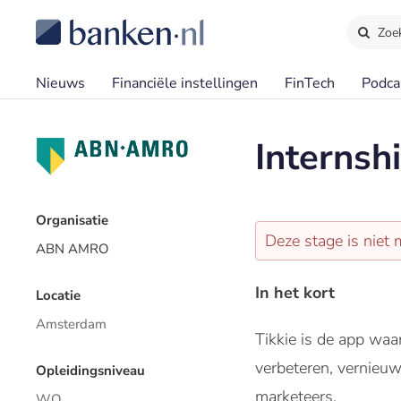
Zoe
Nieuws
Financiële instellingen
FinTech
Podca
Internsh
Organisatie
Deze stage is niet 
ABN AMRO
In het kort
Locatie
Amsterdam
Tikkie is de app wa
verbeteren, vernieu
Opleidingsniveau
marketeers.
WO