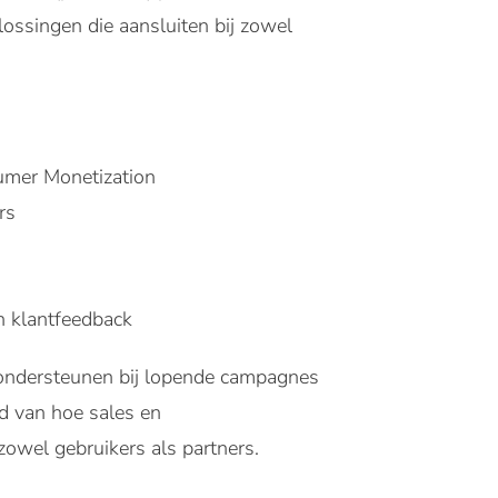
lossingen die aansluiten bij zowel
umer Monetization
rs
n klantfeedback
t ondersteunen bij lopende campagnes
d van hoe sales en
owel gebruikers als partners.