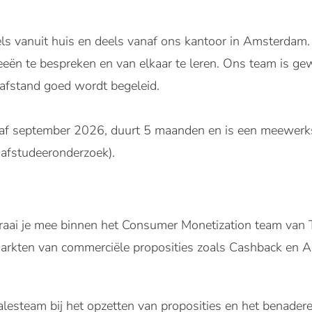
els vanuit huis en deels vanaf ons kantoor in Amsterdam. 
eeën te bespreken en van elkaar te leren. Ons team is g
p afstand goed wordt begeleid.
naf september 2026, duurt 5 maanden en is een meewerks
afstudeeronderzoek).
raai je mee binnen het Consumer Monetization team van Ti
rkten van commerciële proposities zoals Cashback en Adv
lesteam bij het opzetten van proposities en het benaderen