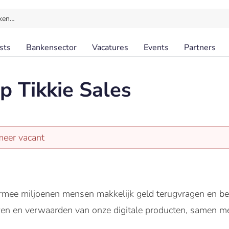
ken…
sts
Bankensector
Vacatures
Events
Partners
ip Tikkie Sales
meer vacant
armee miljoenen mensen makkelijk geld terugvragen en b
wen en verwaarden van onze digitale producten, samen me