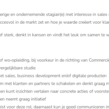
ierige en ondernemende stagiair(e) met interesse in sales 
uccesvol in de markt zet en hoe je waarde creëert voor kla
ef sterk, denkt in kansen en vindt het leuk om samen te
of wo‑opleiding, bij voorkeur in de richting van Commerci
ergelijkbare studie
 met sales, business development en/of digitale producten
 om met klanten en partners te schakelen en denkt graag
 en kunt inzichten vertalen naar concrete acties of voorste
 en neemt graag initiatief
eist voor deze rol; daarnaast kun je goed communiceren i