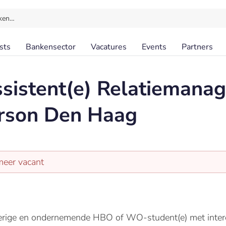
ken…
sts
Bankensector
Vacatures
Events
Partners
ssistent(e) Relatieman
rson Den Haag
meer vacant
erige en ondernemende HBO of WO-student(e) met intere