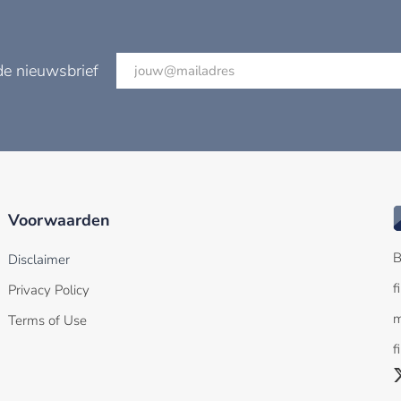
de nieuwsbrief
Voorwaarden
B
Disclaimer
f
Privacy Policy
m
Terms of Use
f