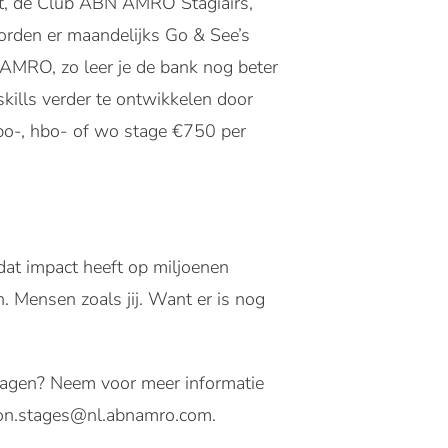
ASt, de Club ABN AMRO Stagiairs,
worden er maandelijks Go & See’s
AMRO, zo leer je de bank nog beter
ills verder te ontwikkelen door
bo-, hbo- of wo stage €750 per
at impact heeft op miljoenen
 Mensen zoals jij. Want er is nog
 Vragen? Neem voor meer informatie
son.stages@nl.abnamro.com.