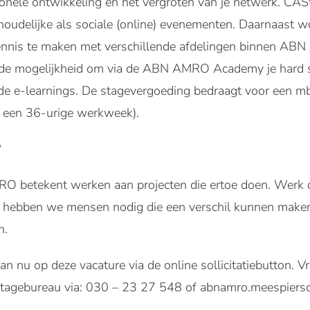
sionele ontwikkeling en het vergroten van je netwerk. C
houdelijke als sociale (online) evenementen. Daarnaast 
nnis te maken met verschillende afdelingen binnen ABN 
e de mogelijkheid om via de ABN AMRO Academy je hard sk
de e-learnings. De stagevergoeding bedraagt voor een m
 een 36-urige werkweek).
?
 betekent werken aan projecten die ertoe doen. Werk d
r hebben we mensen nodig die een verschil kunnen maken.
n.
an nu op deze vacature via de online sollicitatiebutton.
Stagebureau via: 030 – 23 27 548 of abnamro.meespier