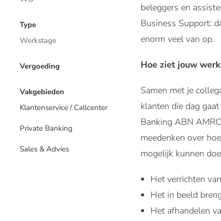
beleggers en assist
Business Support: da
Type
enorm veel van op.
Werkstage
Hoe ziet jouw werk
Vergoeding
Samen met je collega
Vakgebieden
klanten die dag gaa
Klantenservice / Callcenter
Banking ABN AMRO M
Private Banking
meedenken over hoe w
Sales & Advies
mogelijk kunnen do
Het verrichten van
Het in beeld breng
Het afhandelen va