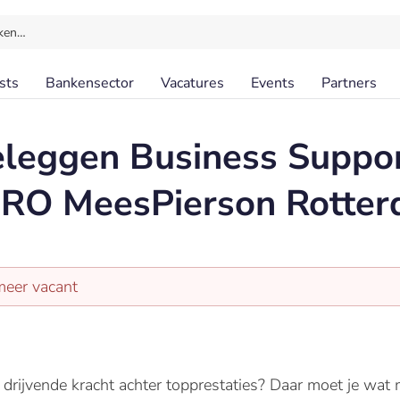
ken…
sts
Bankensector
Vacatures
Events
Partners
leggen Business Suppor
O MeesPierson Rotter
meer vacant
de drijvende kracht achter topprestaties? Daar moet je 