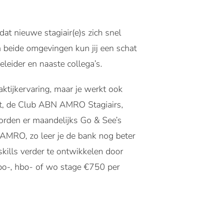
t nieuwe stagiair(e)s zich snel
n beide omgevingen kun jij een schat
leider en naaste collega’s.
aktijkervaring, maar je werkt ook
ASt, de Club ABN AMRO Stagiairs,
worden er maandelijks Go & See’s
AMRO, zo leer je de bank nog beter
ills verder te ontwikkelen door
bo-, hbo- of wo stage €750 per