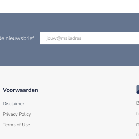
de nieuwsbrief
Voorwaarden
B
Disclaimer
f
Privacy Policy
m
Terms of Use
f