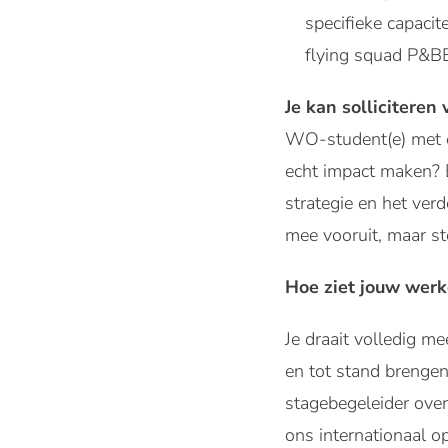
specifieke capacit
flying squad P&BB
Je kan solliciteren
WO-student(e) met e
echt impact maken? B
strategie en het ver
mee vooruit, maar st
Hoe ziet jouw werk
Je draait volledig m
en tot stand brengen
stagebegeleider ove
ons internationaal op