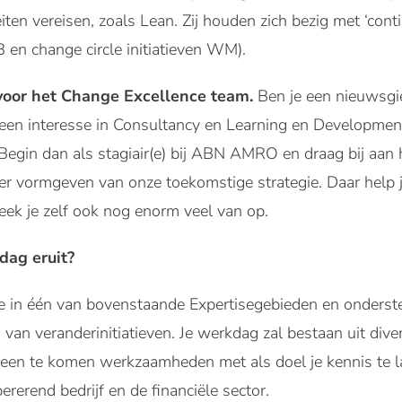
eiten vereisen, zoals Lean. Zij houden zich bezig met ‘co
 en change circle initiatieven WM).
 voor het Change Excellence team.
Ben je een nieuwsg
en interesse in Consultancy en Learning en Development
egin dan als stagiair(e) bij ABN AMRO en draag bij aan 
der vormgeven van onze toekomstige strategie. Daar help j
eek je zelf ook nog enorm veel van op.
dag eruit?
ee in één van bovenstaande Expertisegebieden en onderste
 van veranderinitiatieven. Je werkdag zal bestaan uit div
reen te komen werkzaamheden met als doel je kennis te l
ererend bedrijf en de financiële sector.