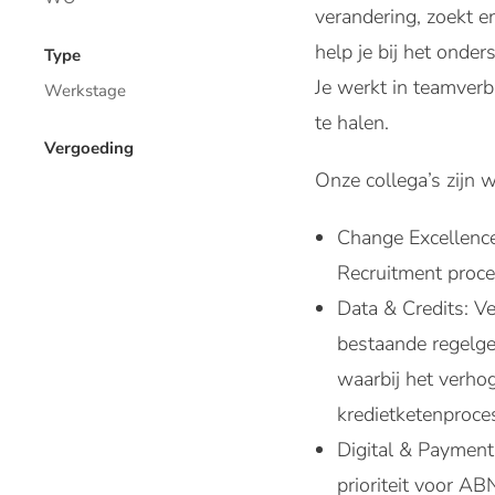
verandering, zoekt 
help je bij het onde
Type
Je werkt in teamverb
Werkstage
te halen.
Vergoeding
Onze collega’s zijn
Change Excellence
Recruitment proce
Data & Credits: V
bestaande regelge
waarbij het verho
kredietketenproces
Digital & Payments
prioriteit voor A