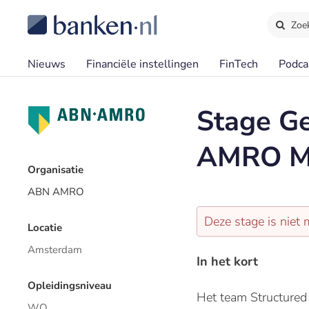
Zoe
Nieuws
Financiële instellingen
FinTech
Podca
Stage G
AMRO Me
Organisatie
ABN AMRO
Deze stage is niet 
Locatie
Amsterdam
In het kort
Opleidingsniveau
Het team Structured 
WO