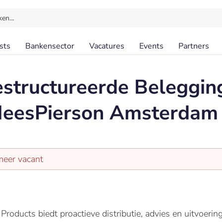
ken…
sts
Bankensector
Vacatures
Events
Partners
estructureerde Beleggi
esPierson Amsterdam
meer vacant
Products biedt proactieve distributie, advies en uitvoerin