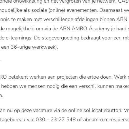
sionele ontwikkeling en het vergroten van je netwerk. C
houdelijke als sociale (online) evenementen. Daarnaast 
nnis te maken met verschillende afdelingen binnen ABN 
e de mogelijkheid om via de ABN AMRO Academy je hard sk
de e-learnings. De stagevergoeding bedraagt voor een m
 een 36-urige werkweek).
?
 betekent werken aan projecten die ertoe doen. Werk d
r hebben we mensen nodig die een verschil kunnen maken.
n.
an nu op deze vacature via de online sollicitatiebutton.
Stagebureau via: 030 – 23 27 548 of abnamro.meespier