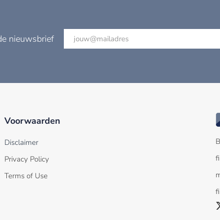
de nieuwsbrief
Voorwaarden
B
Disclaimer
f
Privacy Policy
m
Terms of Use
f