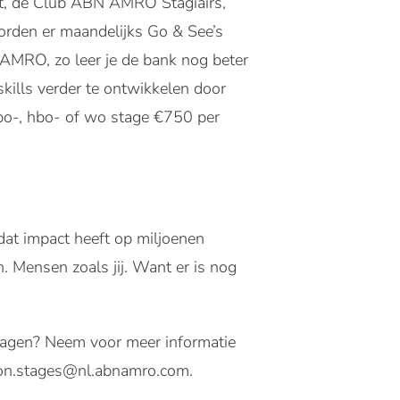
ASt, de Club ABN AMRO Stagiairs,
worden er maandelijks Go & See’s
AMRO, zo leer je de bank nog beter
ills verder te ontwikkelen door
bo-, hbo- of wo stage €750 per
at impact heeft op miljoenen
 Mensen zoals jij. Want er is nog
 Vragen? Neem voor meer informatie
son.stages@nl.abnamro.com.