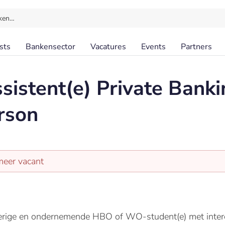
ken…
sts
Bankensector
Vacatures
Events
Partners
ssistent(e) Private Ba
rson
meer vacant
erige en ondernemende HBO of WO-student(e) met intere