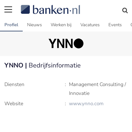
Profiel
Nieuws
Werken bij
Vacatures
Events
YNNO |
Bedrijfsinformatie
Diensten
:
Management Consulting /
Innovatie
Website
:
www.ynno.com