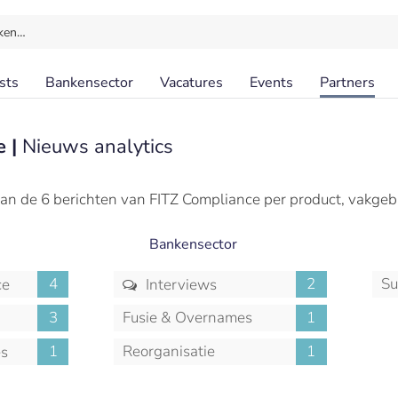
ken…
sts
Bankensector
Vacatures
Events
Partners
e |
Nieuws analytics
an de 6 berichten van FITZ Compliance per product, vakgeb
Bankensector
4
2
Su
ce
Interviews
3
Fusie & Overnames
1
1
Reorganisatie
1
es