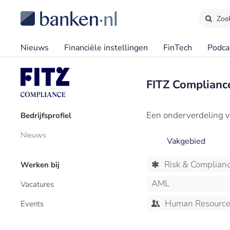
Zoe
Nieuws
Financiële instellingen
FinTech
Podca
FITZ Complianc
Een onderverdeling v
Bedrijfsprofiel
Nieuws
Vakgebied
Risk & Complian
Werken bij
AML
Vacatures
Human Resourc
Events