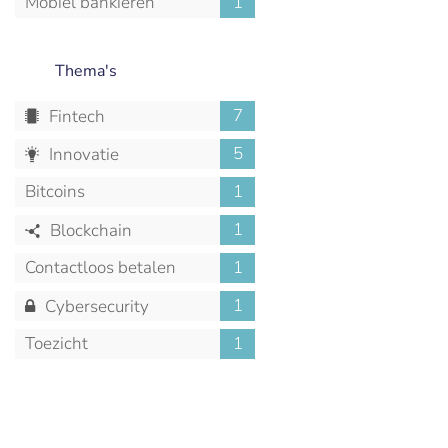
Mobiel bankieren
1
Thema's
7
Fintech
5
Innovatie
Bitcoins
1
1
Blockchain
Contactloos betalen
1
1
Cybersecurity
Toezicht
1