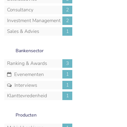
Consultancy
2
Investment Management
2
Sales & Advies
1
Bankensector
Ranking & Awards
3
1
Evenementen
1
Interviews
Klanttevredenheid
1
Producten