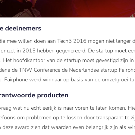
de deelnemers
ie mee willen doen aan Tech5 2016 mogen niet langer dan
mzet in 2015 hebben gegenereerd. De startup moet een 
. Het hoofdkantoor van de startup moet gevestigd zijn in 
dens de TNW Conference de Nederlandse startup Fairpho
a. Fairphone werd winnaar op basis van de omzetgroei 
erantwoorde producten
raag wat nu echt eerlijk is naar voren te laten komen. Hie
efoons om problemen op te lossen door transparant te zi
deze award zien dat waarden even belangrijk zijn als win