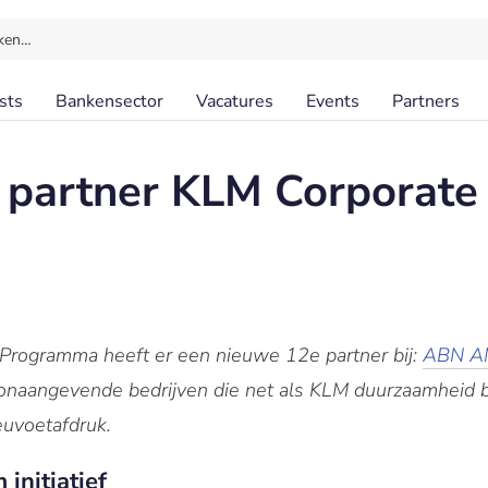
ken…
sts
Bankensector
Vacatures
Events
Partners
artner KLM Corporate 
Programma heeft er een nieuwe 12e partner bij:
ABN 
onaangevende bedrijven die net als KLM duurzaamheid be
euvoetafdruk.
initiatief