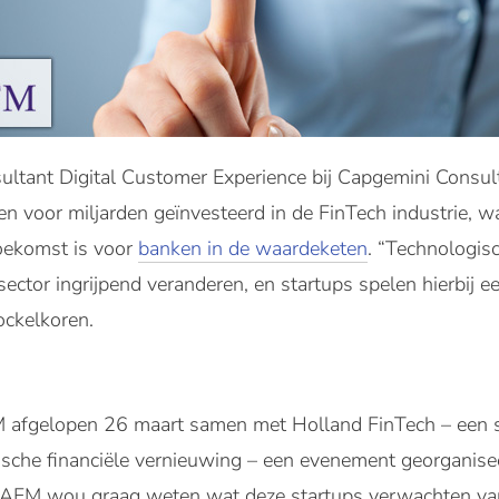
ultant Digital Customer Experience bij Capgemini Consul
aren voor miljarden geïnvesteerd in de FinTech industrie, 
toekomst is voor
banken in de waardeketen
. “Technologis
ector ingrijpend veranderen, en startups spelen hierbij een
ckelkoren.
 afgelopen 26 maart samen met Holland FinTech – een 
gische financiële vernieuwing – een evenement georganis
De AFM wou graag weten wat deze startups verwachten v