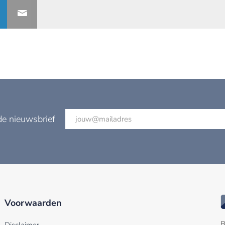
de nieuwsbrief
Voorwaarden
B