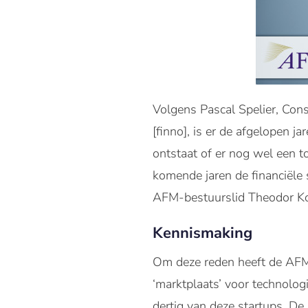
Volgens Pascal Spelier, Cons
[finno], is er de afgelopen j
ontstaat of er nog wel een 
komende jaren de financiële s
AFM-bestuurslid Theodor Ko
Kennismaking
Om deze reden heeft de AFM
‘marktplaats’ voor technolo
dertig van deze startups. 